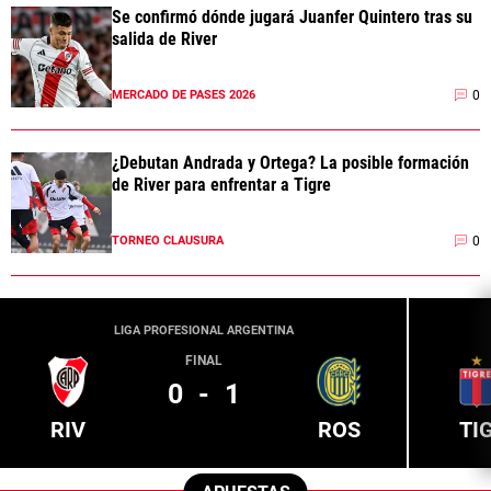
Se confirmó dónde jugará Juanfer Quintero tras su
salida de River
0
MERCADO DE PASES 2026
¿Debutan Andrada y Ortega? La posible formación
de River para enfrentar a Tigre
0
TORNEO CLAUSURA
LIGA PROFESIONAL ARGENTINA
FINAL
0
-
1
RIV
ROS
TI