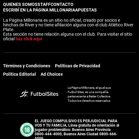
QUIENES SOMOS
STAFF
CONTACTO
ESCRIBÍ EN LA PÁGINA MILLONARIA
APUESTAS
La Página Millonaria es un sitio no oficial, creado por socios e
hinchas de River y no tiene afiliación alguna con el club Atlético River
Plate.
Esta sección no tiene relación alguna con el club. Para visitar el sitio
oficial
haz click aquí
Términos y Condiciones
Políticas de Privacidad
Política Editorial
Ad Choices
La Página Millonaria, al igual que
Futbol Sites, es una compañía
perteneciente a Better Collective.
Todos los derechos reservados.
EL JUEGO COMPULSIVO ES PERJUDICIAL PARA
VOS Y TU FAMILIA, Línea gratuita de orientación al
jugador problemático: Buenos Aires Provincia
0800-444-4000, Buenos Aires Ciudad 0800-666-
6006