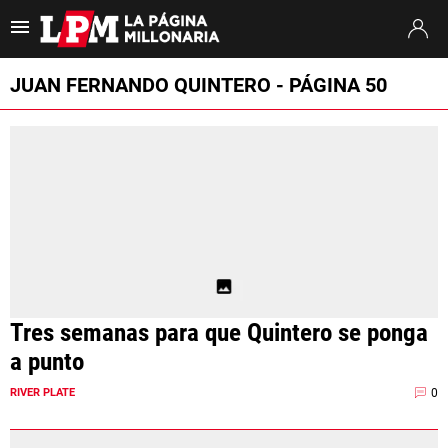
Es tendencia
:
Thiago Almada River
Jaime Peñarol River
River vs. Tig
JUAN FERNANDO QUINTERO - PÁGINA 50
ULTIMAS NOTICIAS
STREAMING
TORNEO CLAUSURA
SUDAMERICANA
MERCADO DE PASES
Tres semanas para que Quintero se ponga
FIXTURE
a punto
POSICIONES
0
RIVER PLATE
OPINIÓN