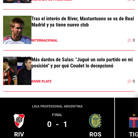
Tras el interés de River, Mastantuono se va de Real
Madrid y ya tiene nuevo club
0
INTERNACIONAL
Más dardos de Salas: "Jugué un solo partido en mi
posición" y por qué Coudet lo decepcionó
0
RIVER PLATE
LIGA PROFESIONAL ARGENTINA
FINAL
0
-
1
RIV
ROS
TI