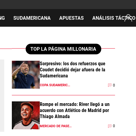
NG
SUDAMERICANA
APUESTAS
ANÁLISIS TÁCTICO
AS
TOP LA PÁGINA MILLONARIA
Sorpresivo: los dos refuerzos que
Coudet decidió dejar afuera de la
cos
Sudamericana
del día
0
COPA SUDAMERICANA 2026
Rompe el mercado: River llegó a un
acuerdo con Atlético de Madrid por
Thiago Almada
0
MERCADO DE PASES 2026