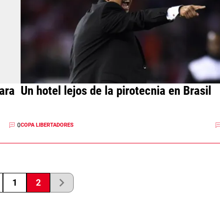
para
Un hotel lejos de la pirotecnia en Brasil
0
COPA LIBERTADORES
1
2