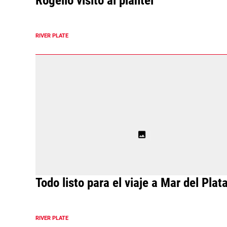
Rogelio visitó al plantel
RIVER PLATE
Todo listo para el viaje a Mar del Plat
RIVER PLATE