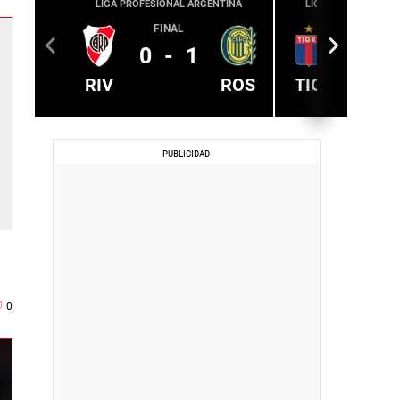
LIGA PROFESIONAL ARGENTINA
LIGA PROFESIONAL
FINAL
08/08
17:00
0
-
1
RIV
ROS
TIG
0