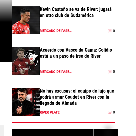
Kevin Castaño se va de River: jugará
en otro club de Sudamérica
0
MERCADO DE PASES 2026
Acuerdo con Vasco da Gama: Colidio
está a un paso de irse de River
0
MERCADO DE PASES 2026
No hay excusas: el equipo de lujo que
podrá armar Coudet en River con la
llegada de Almada
0
RIVER PLATE