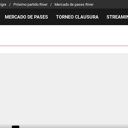
Tigre
Próximo partido River
Mercado de pases River
MERCADO DE PASES
TORNEO CLAUSURA
STREAMI
MILLONARIOS
LPM PARA EL HINCHA
APUEST
Mercado de Pases
Streaming
Noticias
Análisis tácticos
Entradas
Guías
Juanfer Quintero
Hinchas
Códigos
Chacho Coudet
Los goles de River
Pronósti
Ex River
Entrevistas
Apuesta 