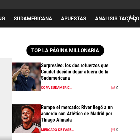
NG
SUDAMERICANA
APUESTAS
ANÁLISIS TÁCTICO
AS
TOP LA PÁGINA MILLONARIA
Sorpresivo: los dos refuerzos que
Coudet decidió dejar afuera de la
cos
Sudamericana
del día
0
COPA SUDAMERICANA 2026
Rompe el mercado: River llegó a un
acuerdo con Atlético de Madrid por
Thiago Almada
0
MERCADO DE PASES 2026