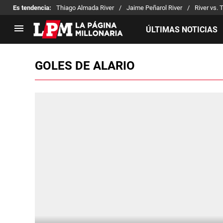
Es tendencia
:
Thiago Almada River
Jaime Peñarol River
River vs. 
ÚLTIMAS NOTICIAS
GOLES DE ALARIO
LIGA PROFESIONAL
TORNEOS
Noticias
Copa Sudamericana
Tabla de posiciones
Copa Argentina
Fixture
Selección Argentina
Reserva