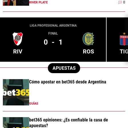
0
RIVER PLATE
LIGA PROFESIONAL ARGENTINA
FINAL
0
-
1
RIV
ROS
TI
APUESTAS
Cómo apostar en bet365 desde Argentina
GUÍAS
bet365 opiniones: ¿Es confiable la casa de
apuestas?