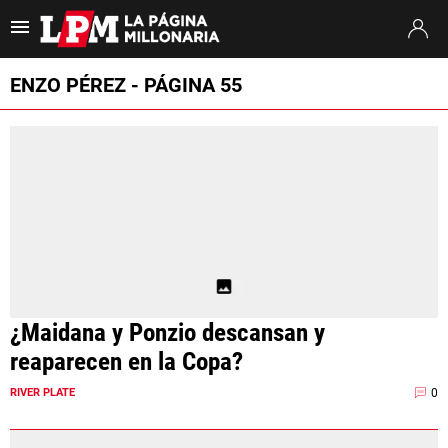
Es tendencia
:
Coudet River Tigre
Puntajes River Tigre
Próximo partido
ENZO PÉREZ - PÁGINA 55
ULTIMAS NOTICIAS
STREAMING
TORNEO CLAUSURA
SUDAMERICANA
MERCADO DE PASES
¿Maidana y Ponzio descansan y
FIXTURE
reaparecen en la Copa?
POSICIONES
0
RIVER PLATE
OPINIÓN