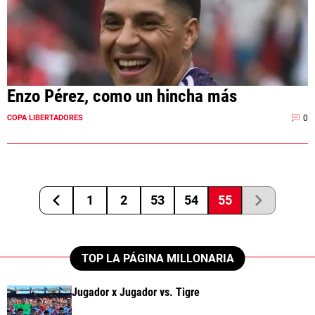
Enzo Pérez, como un hincha más
0
COPA LIBERTADORES
1
2
53
54
55
TOP LA PÁGINA MILLONARIA
Jugador x Jugador vs. Tigre