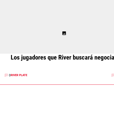
Los jugadores que River buscará negocia
0
RIVER PLATE