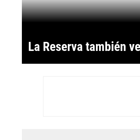
La Reserva también ve