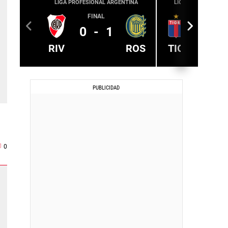
LIGA PROFESIONAL ARGENTINA
LIGA PROFESIONAL
FINAL
08/08
17:00
0
-
1
RIV
ROS
TIG
0