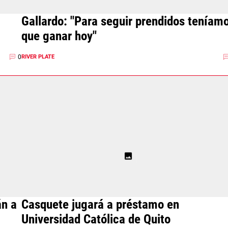
Gallardo: "Para seguir prendidos teníam
que ganar hoy"
0
RIVER PLATE
án a
Casquete jugará a préstamo en
Universidad Católica de Quito