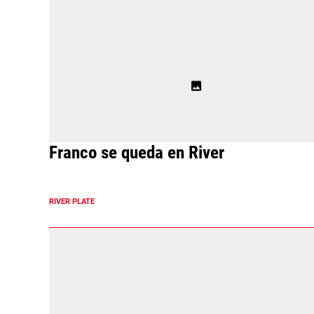
Franco se queda en River
RIVER PLATE