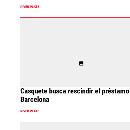
RIVER PLATE
Casquete busca rescindir el préstamo
Barcelona
RIVER PLATE