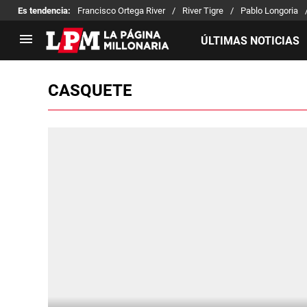
Es tendencia
:
Francisco Ortega River
River Tigre
Pablo Longoria
ÚLTIMAS NOTICIAS
CASQUETE
LIGA PROFESIONAL
TORNEOS
Noticias
Copa Sudamericana
Tabla de posiciones
Copa Argentina
Fixture
Selección Argentina
Reserva