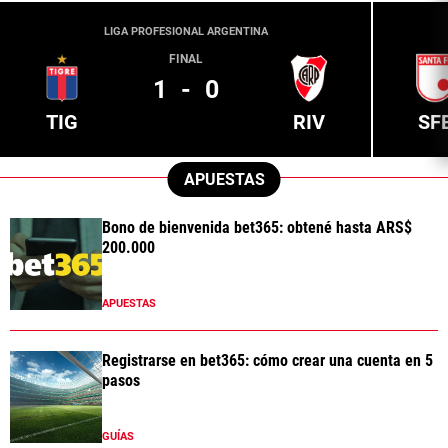
LIGA PROFESIONAL ARGENTINA
FINAL
1
-
0
TIG
RIV
SF
APUESTAS
Bono de bienvenida bet365: obtené hasta ARS$
200.000
APUESTAS
Registrarse en bet365: cómo crear una cuenta en 5
pasos
GUÍAS