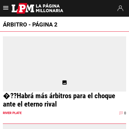
Es tendencia
:
Coudet River Tigre
Puntajes River Tigre
Próximo partido
ÁRBITRO - PÁGINA 2
ULTIMAS NOTICIAS
STREAMING
TORNEO CLAUSURA
SUDAMERICANA
MERCADO DE PASES
�??Habrá más árbitros para el choque
FIXTURE
ante el eterno rival
POSICIONES
0
RIVER PLATE
OPINIÓN