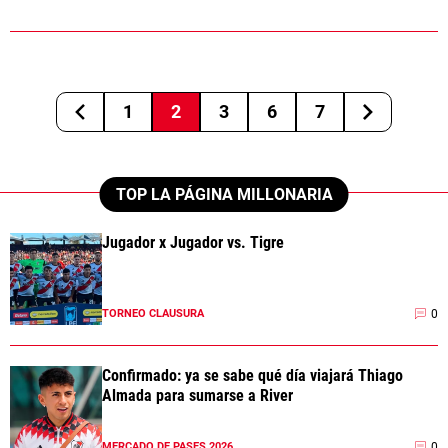
1
2
3
6
7
TOP LA PÁGINA MILLONARIA
Jugador x Jugador vs. Tigre
0
TORNEO CLAUSURA
Confirmado: ya se sabe qué día viajará Thiago
Almada para sumarse a River
0
MERCADO DE PASES 2026