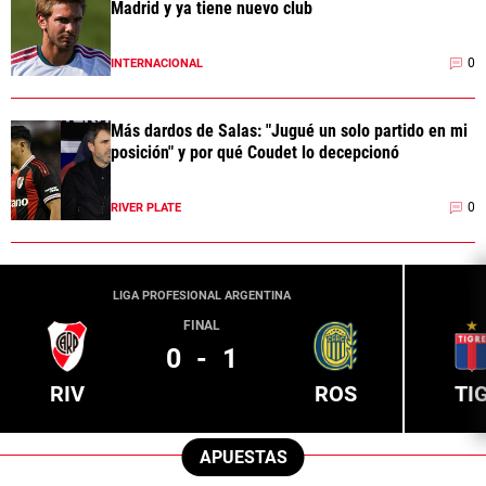
Madrid y ya tiene nuevo club
0
INTERNACIONAL
Más dardos de Salas: "Jugué un solo partido en mi
posición" y por qué Coudet lo decepcionó
0
RIVER PLATE
LIGA PROFESIONAL ARGENTINA
FINAL
0
-
1
RIV
ROS
TI
APUESTAS