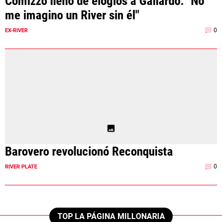
Comizzo llenó de elogios a Gallardo: "No
me imagino un River sin él"
0
EX-RIVER
Barovero revolucionó Reconquista
0
RIVER PLATE
TOP LA PÁGINA MILLONARIA