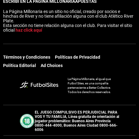
ESCRIBÍ EN LA PÁGINA MILLONARIA
APUESTAS
La Página Millonaria es un sitio no oficial, creado por socios e
hinchas de River y no tiene afiliación alguna con el club Atlético River
Plate.
Esta sección no tiene relación alguna con el club. Para visitar el sitio
oficial
haz click aquí
Términos y Condiciones
Políticas de Privacidad
Política Editorial
Ad Choices
La Página Millonaria, al igual que
Futbol Sites, es una compañía
perteneciente a Better Collective.
Todos los derechos reservados.
EL JUEGO COMPULSIVO ES PERJUDICIAL PARA
VOS Y TU FAMILIA, Línea gratuita de orientación al
jugador problemático: Buenos Aires Provincia
0800-444-4000, Buenos Aires Ciudad 0800-666-
6006