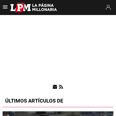
Es tendencia
:
Thiago Almada River
Jaime Peñarol River
River vs. Tig
ULTIMAS NOTICIAS
STREAMING
TORNEO CLAUSURA
SUDAMERICANA
MERCADO DE PASES
FIXTURE
POSICIONES
ÚLTIMOS ARTÍCULOS DE
OPINIÓN