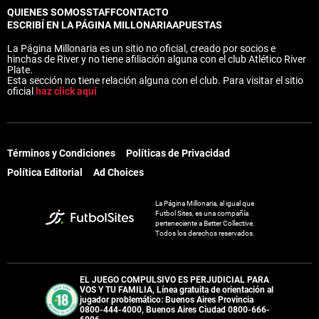
QUIENES SOMOS
STAFF
CONTACTO
ESCRIBÍ EN LA PÁGINA MILLONARIA
APUESTAS
La Página Millonaria es un sitio no oficial, creado por socios e
hinchas de River y no tiene afiliación alguna con el club Atlético River
Plate.
Esta sección no tiene relación alguna con el club. Para visitar el sitio
oficial
haz click aquí
Términos y Condiciones
Políticas de Privacidad
Política Editorial
Ad Choices
La Página Millonaria, al igual que
Futbol Sites, es una compañía
perteneciente a Better Collective.
Todos los derechos reservados.
EL JUEGO COMPULSIVO ES PERJUDICIAL PARA
VOS Y TU FAMILIA, Línea gratuita de orientación al
jugador problemático: Buenos Aires Provincia
0800-444-4000, Buenos Aires Ciudad 0800-666-