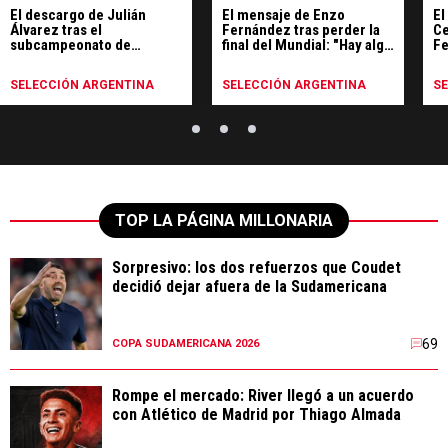
El descargo de Julián
El mensaje de Enzo
El
Álvarez tras el
Fernández tras perder la
Ce
subcampeonato de
final del Mundial: "Hay algo
Fe
Argentina en el Mundial
más grande que un
ex
resultado"
SELECCIÓN ARGENTINA
SELECCIÓN ARGENTINA
S
TOP LA PÁGINA MILLONARIA
Sorpresivo: los dos refuerzos que Coudet
decidió dejar afuera de la Sudamericana
69
COPA SUDAMERICANA 2026
Rompe el mercado: River llegó a un acuerdo
con Atlético de Madrid por Thiago Almada