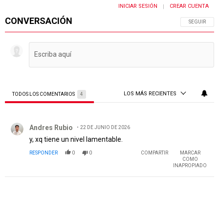
INICIAR SESIÓN
CREAR CUENTA
|
CONVERSACIÓN
SIGA ESTA 
SEGUIR
LOS MÁS RECIENTES
TODOS LOS COMENTARIOS
4
Todos los comentarios
Comentario de Andres Rubio.
Andres Rubio
22 DE JUNIO DE 2026
y, xq tiene un nivel lamentable.
RESPONDER
0
0
COMPARTIR
MARCAR
COMO
INAPROPIADO