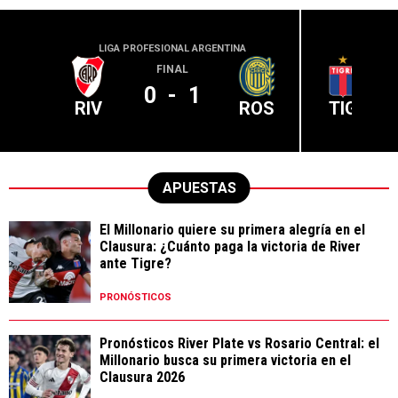
LIGA PROFESIONAL ARGENTINA
LIGA PR
FINAL
0
-
1
RIV
ROS
TIG
APUESTAS
El Millonario quiere su primera alegría en el
Clausura: ¿Cuánto paga la victoria de River
ante Tigre?
PRONÓSTICOS
Pronósticos River Plate vs Rosario Central: el
Millonario busca su primera victoria en el
Clausura 2026