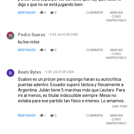
digo x que no se está jugando bien.
RESPONDER
0
0
COMPARTIR
MARCAR
COMO
INAPROPIADO
Comentario de Pedro Suarez.
Pedro Suarez
5 DE JULIO DE 2024
PS
ku los rotos
RESPONDER
0
0
COMPARTIR
MARCAR
COMO
INAPROPIADO
Comentario de Beats Bytes.
Beats Bytes
5 DE JULIO DE 2024
Scaloni es un prócer pero supongo haran su autocrítica
puertas adentro. Ecuador superó táctica y físicamente a
Argentina. Julián tiene 5 marchas más que Lautaro. Para
mí al menos, es titular indiscutible siempre. Messi no
estaba para ese partido tan físico e intenso. Lo amamos
todos pero casi no la tocó. Dibu es de otra galaxia. Era
Leer mas
Lisandro, Cuti y Otamendi JUNTOS cuando las papas
RESPONDER
1
0
COMPARTIR
MARCAR
quemaban y Di Maria me parece mucho más jugador que
COMO
Nico Gonzalez. Creo que un tiempo al menos merecía. A
INAPROPIADO
mejorar para el próximo partido!
Comentario de Roberto Lef.