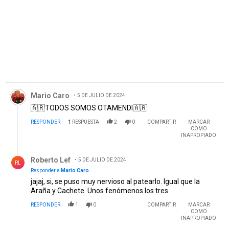
Comentario de Mario Caro.
Mario Caro
5 DE JULIO DE 2024
🇦🇷TODOS SOMOS OTAMENDI🇦🇷
RESPONDER
1
RESPUESTA
2
0
COMPARTIR
MARCAR
COMO
INAPROPIADO
Respuesta de Roberto Lef.
Roberto Lef
5 DE JULIO DE 2024
RL
Responder a
Mario Caro
jajaj, si, se puso muy nervioso al patearlo. Igual que la
Araña y Cachete. Unos fenómenos los tres.
RESPONDER
1
0
COMPARTIR
MARCAR
COMO
INAPROPIADO