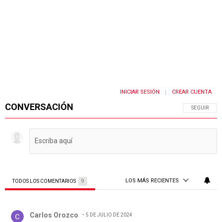
INICIAR SESIÓN
CREAR CUENTA
|
CONVERSACIÓN
SIGA ESTA 
SEGUIR
LOS MÁS RECIENTES
TODOS LOS COMENTARIOS
9
Todos los comentarios
Comentario de Carlos Orozco.
Carlos Orozco
5 DE JULIO DE 2024