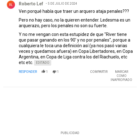
Roberto Lef
5 DE JULIO DE 2024
RL
Ven porqué había que traer un arquero ataja penales???
Pero no hay caso, no la quieren entender. Ledesma es un
arquerazo, pero los penales no son su fuerte.
Y no me vengan con esta estupidez de que "River tiene
que pasar ganando en los 90' y no por penales", porque a
cualquiera le toca una definición así (ya nos pasó varias
veces y quedamos afuera) en Copa Libertadores, en Copa
Argentina, en Copa de Liga contra los del Riachuelo, etc
etc etc.
EDITADO
RESPONDER
1
1
COMPARTIR
MARCAR
COMO
INAPROPIADO
PUBLICIDAD