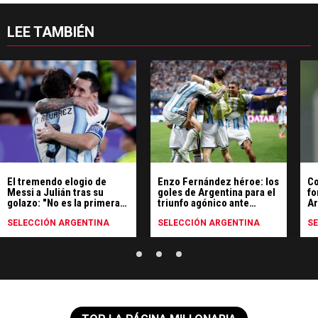
LEE TAMBIÉN
El tremendo elogio de
Enzo Fernández héroe: los
Co
Messi a Julián tras su
goles de Argentina para el
fo
golazo: "No es la primera
triunfo agónico ante
Ar
vez"
Egipto
SELECCIÓN ARGENTINA
SELECCIÓN ARGENTINA
S