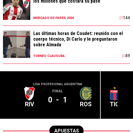
los millones que costará su pase
144
MERCADO DE PASES 2026
Las últimas horas de Coudet: reunión con el
cuerpo técnico, Di Carlo y le preguntaron
sobre Almada
49
TORNEO CLAUSURA
LIGA PROFESIONAL ARGENTINA
LIGA PR
FINAL
0
-
1
RIV
ROS
TIG
APUESTAS