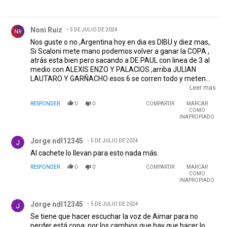
Comentario de Noni Ruiz.
Noni Ruiz
5 DE JULIO DE 2024
NR
Nos guste o no ,Argentina hoy en dia es DIBU y diez mas,.
Si Scaloni mete mano podemos volver a ganar la COPA ,
atrás esta bien pero sacando a DE PAUL con linea de 3 al
medio con ALEXIS ENZO Y PALACIOS ,arriba JULIAN
LAUTARO Y GARÑACHO esos 6 se corren todo y meten
preción porque en ITALIA e INGLATERRA se juega asi
Leer mas
volvemos a ganar la copa con partido definido entra
RESPONDER
0
0
COMPARTIR
MARCAR
MESSI
COMO
INAPROPIADO
Comentario de Jorge ndl12345.
Jorge ndl12345
5 DE JULIO DE 2024
Al cachete lo llevan para esto nada más.
RESPONDER
0
0
COMPARTIR
MARCAR
COMO
INAPROPIADO
Comentario de Jorge ndl12345.
Jorge ndl12345
5 DE JULIO DE 2024
Se tiene que hacer escuchar la voz de Aimar para no
perder está copa; por los cambios que hay que hacer lo