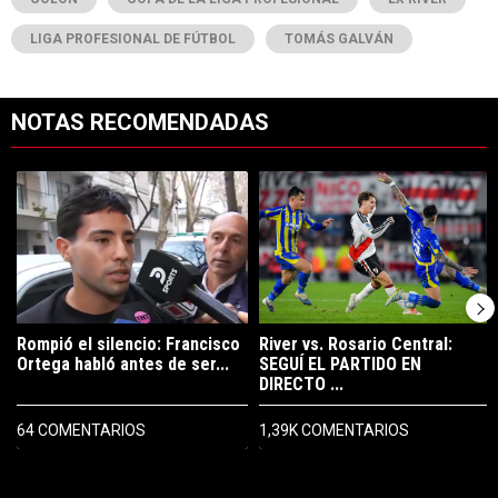
LIGA PROFESIONAL DE FÚTBOL
TOMÁS GALVÁN
NOTAS RECOMENDADAS
Este listado muestra los artículos con más comentarios en los últimos 7
Un artículo de tendencia con el título "Rompió el silencio: Francisco 
Un artículo de tendencia con el t
Rompió el silencio: Francisco
River vs. Rosario Central:
Ortega habló antes de ser...
SEGUÍ EL PARTIDO EN
DIRECTO ...
64 COMENTARIOS
1,39K COMENTARIOS
PUBLICIDAD