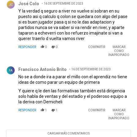
José Colo
16 DE SEPTIEMBRE DE 2023
JC
Y la verdad q seguro a river no vuelve si sobran en su
puesto asi q calculo q colon se quedara con algo del pase
si es buen jugador pasa q si no le.das adaptacion y
partidos nunca se va saber si va rendir en river, y aparte
taparon a echeverri con lso refuerzo imajinate si van a
querer traerlo d vuelta vamos river
RESPONDER
0
0
COMPARTIR
MARCAR
COMO
INAPROPIADO
Comentario de Francisco Antonio Brito.
Francisco Antonio Brito
16 DE SEPTIEMBRE DE 2023
FA
No se a donde ira a parar el millo con el aprendiz no tiene
ideas de como parar un equipo de primera
Y quiere q le den las formativas también está dirigencia
solo habla de ventas y del estadio y el poderoso equipo a
la deriva con Demicheli
RESPONDER
1
1
COMPARTIR
MARCAR
COMO
INAPROPIADO
CARGAR MÁS COMENTARIOS