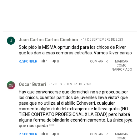
Comentario de Juan Carlos Carlos Cicchino.
Juan Carlos Carlos Cicchino
17 DE SEPTIEMBRE DE 2023
Solo pido la MISMA oprtunidad para los chicos de River
que les dan a esas compras extrañas. Vamos River carajo
RESPONDER
1
0
COMPARTIR
MARCAR
COMO
INAPROPIADO
Comentario de Oscar Butteri.
Oscar Butteri
17 DE SEPTIEMBRE DE 2023
OB
Hay que convencerse que demicheli no se preocupa por
los chicos, cuantos partidos de juveniles lleva visto? que
pasa que no utiliza al diablillo Echeverri, cualquier
momento algún club del extranjero se lo lleva gratis (NO
TiENE CONTRATO PROFESIONAL X LA EDAD) pero habrá
alguna forma de blindarlo económicamente. La única joya
que nos queda !!!!!!
RESPONDER
0
0
COMPARTIR
MARCAR
COMO