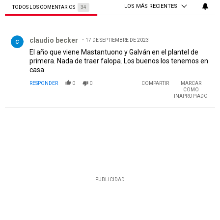
LOS MÁS RECIENTES
TODOS LOS COMENTARIOS
34
Todos los comentarios
Comentario de claudio becker.
claudio becker
17 DE SEPTIEMBRE DE 2023
El año que viene Mastantuono y Galván en el plantel de
primera. Nada de traer falopa. Los buenos los tenemos en
casa
RESPONDER
0
0
COMPARTIR
MARCAR
COMO
INAPROPIADO
PUBLICIDAD