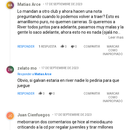
Matias Arce
17 DE SEPTIEMBRE DE 2023
MA
Lo mandan a otro club y ahora hacen una nota
preguntando cuando lo podemos volver a traer? Esto es
amarillismo puro, no quemen carreras. Si queremos a
River todos juntos para adelante, pasamos muy malas y la
gente lo saco adelante, ahora esto no es nada (ojalá no
volvamos nunca a sufrir) pero la prense partidaria es de
Leer mas
muy bajo nivel, al igual que lito costa febre. Amen a River
RESPONDER
1
RESPUESTA
0
0
COMPARTIR
MARCAR
gente!
COMO
INAPROPIADO
Respuesta de zelato mo.
zelato mo
17 DE SEPTIEMBRE DE 2023
ZM
Responder a
Matias Arce
Obvio, si galvan estaria en river nadie lo pediria para que
juegue
RESPONDER
0
0
COMPARTIR
MARCAR
COMO
INAPROPIADO
Comentario de Juan Cienfuegos.
Juan Cienfuegos
17 DE SEPTIEMBRE DE 2023
JC
meborraron dos comentarios qe hice al meiodia,uno
criticando a la cd por regalar juveniles y tirar millones