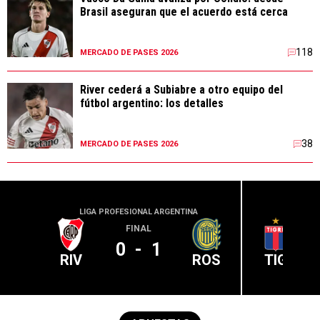
Brasil aseguran que el acuerdo está cerca
118
MERCADO DE PASES 2026
River cederá a Subiabre a otro equipo del
fútbol argentino: los detalles
38
MERCADO DE PASES 2026
LIGA PROFESIONAL ARGENTINA
LIGA PR
FINAL
0
-
1
RIV
ROS
TIG