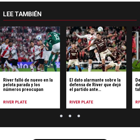
LEE TAMBIÉN
River falló de nuevo en la
El dato alarmante sobre la
De
pelota parada y los
defensa de River que dejó
de
números preocupan
el partido ante
ta
Universitario
ju
RIVER PLATE
RIVER PLATE
RI