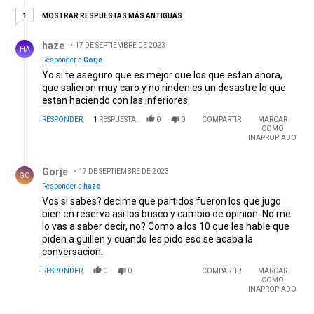
1 respuesta más antiguas
MOSTRAR RESPUESTAS MÁS ANTIGUAS
1
Respuesta de haze.
haze
17 DE SEPTIEMBRE DE 2023
HA
Responder a
Gorje
Yo si te aseguro que es mejor que los que estan ahora,
que salieron muy caro y no rinden.es un desastre lo que
estan haciendo con las inferiores.
RESPONDER
1
RESPUESTA
0
0
COMPARTIR
MARCAR
COMO
INAPROPIADO
Respuesta de Gorje.
Gorje
17 DE SEPTIEMBRE DE 2023
GO
Responder a
haze
Vos si sabes? decime que partidos fueron los que jugo
bien en reserva asi los busco y cambio de opinion. No me
lo vas a saber decir, no? Como a los 10 que les hable que
piden a guillen y cuando les pido eso se acaba la
conversacion.
RESPONDER
0
0
COMPARTIR
MARCAR
COMO
INAPROPIADO
Comentario de José Colo.