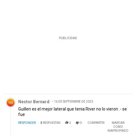
PUBLICIDAD
Comentario de Nestor Bernard.
Nestor Bernard
16 DE SEPTIEMBRE DE 2023
NB
Guillen es el mejor lateral que tenia River no lo vieron .- se
fue
RESPONDER
3
RESPUESTAS
2
0
COMPARTIR
MARCAR
COMO
INAPROPIADO