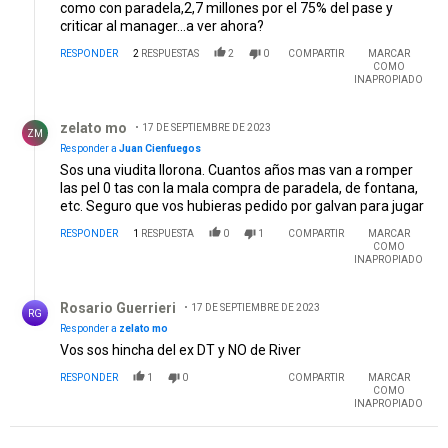
como con paradela,2,7 millones por el 75% del pase y
criticar al manager...a ver ahora?
RESPONDER
2
RESPUESTAS
2
0
COMPARTIR
MARCAR
COMO
INAPROPIADO
Respuesta de zelato mo.
zelato mo
17 DE SEPTIEMBRE DE 2023
ZM
Responder a
Juan Cienfuegos
Sos una viudita llorona. Cuantos años mas van a romper
las pel 0 tas con la mala compra de paradela, de fontana,
etc. Seguro que vos hubieras pedido por galvan para jugar
RESPONDER
1
RESPUESTA
0
1
COMPARTIR
MARCAR
COMO
INAPROPIADO
Respuesta de Rosario Guerrieri.
Rosario Guerrieri
17 DE SEPTIEMBRE DE 2023
RG
Responder a
zelato mo
Vos sos hincha del ex DT y NO de River
RESPONDER
1
0
COMPARTIR
MARCAR
COMO
INAPROPIADO