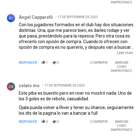
INAPROPIADO
Comentario de Ángel Capparelli.
Ángel Capparelli
17 DE SEPTIEMBRE DE 2023
ÁC
Con los jugadores formados en el club hay dos situaciones
distintas. Una, que me parece bien, es darles rodaje y ver
que pasa, prestándolo para la repesca. Pero otra cosa es
ofrecerlo con opción de compra. Cuando lo ofrecen con
opción de compra es no quererlo, y después van a buscar
a otros fulanos que algunas veces no rinden lo que
Leer mas
debieran en esos mismos puestos. River se destacó con
RESPONDER
1
0
COMPARTIR
MARCAR
algo que estableció Gallardo que es la marca bien arriba.
COMO
Ahí hace falta gente joven que corra y meta. Rondón y
INAPROPIADO
Borja no están para eso. Y River pierde la marca inicial.
Comentario de zelato mo.
Tipos como Galván probablemente puedan hacerlo,
zelato mo
17 DE SEPTIEMBRE DE 2023
pienso lo mismo de Solari y Colidio.
ZM
Este pibe es buenito pero en river no mostró nada. Uno de
los 3 goles es de rebote, casualidad.
Ojala pueda volver a River y tener su chance, seguramente
los dts de la pagina lo van a bancar a full
RESPONDER
0
0
COMPARTIR
MARCAR
COMO
INAPROPIADO
Comentario de Matias Arce.