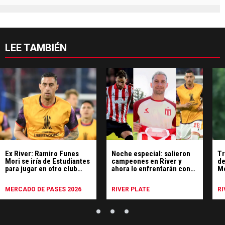
LEE TAMBIÉN
Ex River: Ramiro Funes
Noche especial: salieron
Tr
Mori se iría de Estudiantes
campeones en River y
de
para jugar en otro club
ahora lo enfrentarán con
Mo
argentino
Estudiantes
MERCADO DE PASES 2026
RIVER PLATE
RI