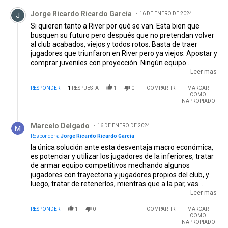
Comentario de Jorge Ricardo Ricardo García.
Jorge Ricardo Ricardo García
16 DE ENERO DE 2024
Si quieren tanto a River por qué se van. Esta bien que
busquen su futuro pero después que no pretendan volver
al club acabados, viejos y todos rotos. Basta de traer
jugadores que triunfaron en River pero ya viejos. Apostar y
comprar juveniles con proyección. Ningún equipo
argentino puede competir con el futbol brasileño y
Leer mas
europeo y árabe. Mientras el dolar esté alto y la economía
RESPONDER
1
RESPUESTA
1
0
COMPARTIR
MARCAR
destrozada, no se puede competir. Además los contratos
COMO
que tienen no bajan los 4.500.000 dólares anuales, sin son
INAPROPIADO
buenos. Si compran a uno, después tenés que aumentarle
Respuesta de Marcelo Delgado.
las primas a los demás jugadores del plantel. No es sólo
Marcelo Delgado
comprar.
16 DE ENERO DE 2024
Responder a
Jorge Ricardo Ricardo García
la única solución ante esta desventaja macro económica,
es potenciar y utilizar los jugadores de la inferiores, tratar
de armar equipo competitivos mechando algunos
jugadores con trayectoria y jugadores propios del club, y
luego, tratar de retenerlos, mientras que a la par, vas
inyectando nuevos jugadores de la inferiores, pero en
Leer mas
River, esto es muy complicado, porque partidas de la base
RESPONDER
1
0
COMPARTIR
MARCAR
de que River precisa resultados inmediatos, ergo la CD, el
COMO
DT y los hinchas pensamos que la solución es siempre
INAPROPIADO