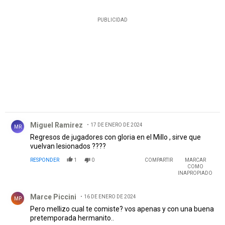
PUBLICIDAD
Comentario de Miguel Ramirez.
Miguel Ramirez
17 DE ENERO DE 2024
MR
Regresos de jugadores con gloria en el Millo , sirve que
vuelvan lesionados ????
RESPONDER
1
0
COMPARTIR
MARCAR
COMO
INAPROPIADO
Comentario de Marce Piccini.
Marce Piccini
16 DE ENERO DE 2024
MP
Pero mellizo cual te comiste? vos apenas y con una buena
pretemporada hermanito..