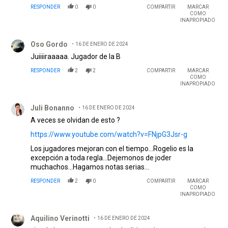
RESPONDER
0
0
COMPARTIR
MARCAR
COMO
INAPROPIADO
Comentario de Oso Gordo.
Oso Gordo
16 DE ENERO DE 2024
Juiiiiraaaaa. Jugador de la B
RESPONDER
2
2
COMPARTIR
MARCAR
COMO
INAPROPIADO
Comentario de Juli Bonanno.
Juli Bonanno
16 DE ENERO DE 2024
A veces se olvidan de esto ?
https://www.youtube.com/watch?v=FNjpG3Jsr-g
Los jugadores mejoran con el tiempo...Rogelio es la
excepción a toda regla...Dejemonos de joder
muchachos...Hagamos notas serias...
RESPONDER
2
0
COMPARTIR
MARCAR
COMO
INAPROPIADO
Comentario de Aquilino Verinotti.
Aquilino Verinotti
16 DE ENERO DE 2024