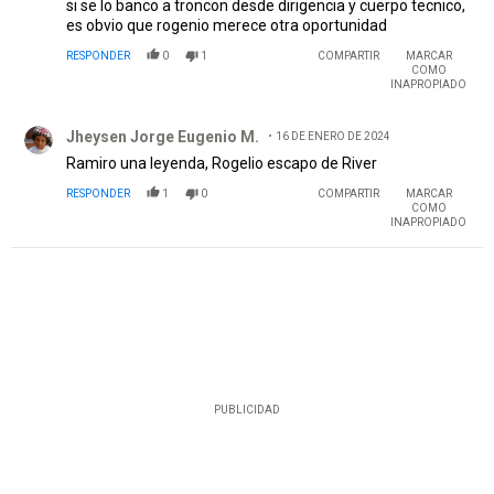
si se lo banco a troncon desde dirigencia y cuerpo tecnico,
es obvio que rogenio merece otra oportunidad
RESPONDER
0
1
COMPARTIR
MARCAR
COMO
INAPROPIADO
Comentario de Jheysen Jorge Eugenio M..
Jheysen Jorge Eugenio M.
16 DE ENERO DE 2024
Ramiro una leyenda, Rogelio escapo de River
RESPONDER
1
0
COMPARTIR
MARCAR
COMO
INAPROPIADO
PUBLICIDAD