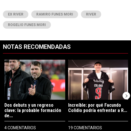
EX RIVER
RAMIRO FUNES MORI
RIVER
ROGELIO FUNES MORI
NOTAS RECOMENDADAS
Este listado muestra los artículos con más comentarios en los últimos 7
Un artículo de tendencia con el título "Dos debuts y un regreso clave
Un artículo de tendencia con el tí
Dos debuts y un regreso
Increíble: por qué Facundo
clave: la probable formación
Colidio podría enfrentar a R...
de...
4 COMENTARIOS
19 COMENTARIOS