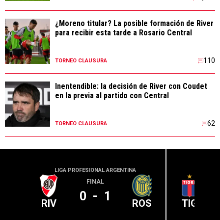
¿Moreno titular? La posible formación de River
para recibir esta tarde a Rosario Central
110
TORNEO CLAUSURA
Inentendible: la decisión de River con Coudet
en la previa al partido con Central
62
TORNEO CLAUSURA
LIGA PROFESIONAL ARGENTINA
LIGA PR
FINAL
0
-
1
RIV
ROS
TIG