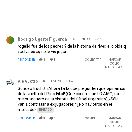
Comentario de Rodrigo Ugarte Figueroa.
Rodrigo Ugarte Figueroa
16 DE ENERO DE 2024
RU
rogelio fue de los peores 9 de la historia de river, el q pide q
vuelva es xq no lo vio jugar.
RESPONDER
6
3
COMPARTIR
MARCAR
COMO
INAPROPIADO
Comentario de Ale Vuotto.
Ale Vuotto
16 DE ENERO DE 2024
Sondeo truch#. ¡Ahora falta que pregunten qué opinamos
de la vuelta del Pato Fillol! (Que conste que LO AMO, fue el
mejor arquero de la historia del fútbol argentino) ¿Sólo
van a contratar a ex jugadores? ¿No hay otros en el
mercado?
EDITADO
RESPONDER
3
0
COMPARTIR
MARCAR
COMO
INAPROPIADO