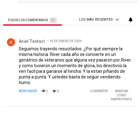
LOS MÁS RECIENTES
TODOS LOS COMENTARIOS
57
Todos los comentarios
Comentario de Ariel Testori.
Ariel Testori
19 DE ENERO DE 2024
Seguimos trayendo resucitados. ¿Por qué siempre la
misma historia. River cada año se convierte en un
geriátrico de veteranos que alguna vez pasaron por River
y como tuvieron un momento de gloria, los directivos la
ven facil para ganarse al hincha. Y la estan pifiando de
punta a punta. Y ustedes basta de seguir vendiendo
humo.
RESPONDER
2
0
COMPARTIR
MARCAR
COMO
INAPROPIADO