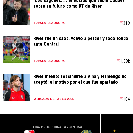
"Los cagones...": el estado que subió Coudet
sobre su futuro como DT de River
319
TORNEO CLAUSURA
River fue un caos, volvió a perder y tocó fondo
ante Central
1,39k
TORNEO CLAUSURA
River intentó rescindirle a Viña y Flamengo no
aceptó: el motivo por el que fue apartado
104
MERCADO DE PASES 2026
LIGA PROFESIONAL ARGENTINA
LIGA PR