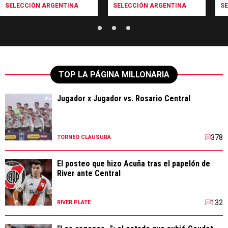
resultado"
SELECCIÓN ARGENTINA
SELECCIÓN ARGENTINA
S
TOP LA PÁGINA MILLONARIA
Jugador x Jugador vs. Rosario Central
378
TORNEO CLAUSURA
El posteo que hizo Acuña tras el papelón de
River ante Central
132
RIVER PLATE