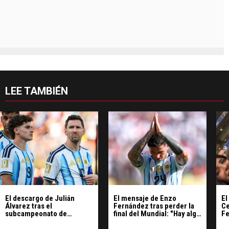
LEE TAMBIÉN
El descargo de Julián
El mensaje de Enzo
El
Álvarez tras el
Fernández tras perder la
Ce
subcampeonato de
final del Mundial: "Hay algo
Fe
Argentina en el Mundial
más grande que un
ex