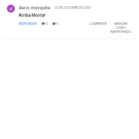
Comentario de dario mezquita.
dario mezquita
23 DE OCTUBRE DE 2023
Arriba Morita!
RESPONDER
0
0
COMPARTIR
MARCAR
COMO
INAPROPIADO