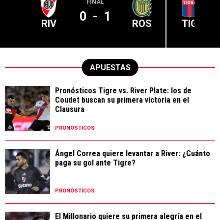
FINAL
0
-
1
RIV
ROS
TIG
APUESTAS
Pronósticos Tigre vs. River Plate: los de
Coudet buscan su primera victoria en el
Clausura
PRONÓSTICOS
Ángel Correa quiere levantar a River: ¿Cuánto
paga su gol ante Tigre?
PRONÓSTICOS
El Millonario quiere su primera alegría en el