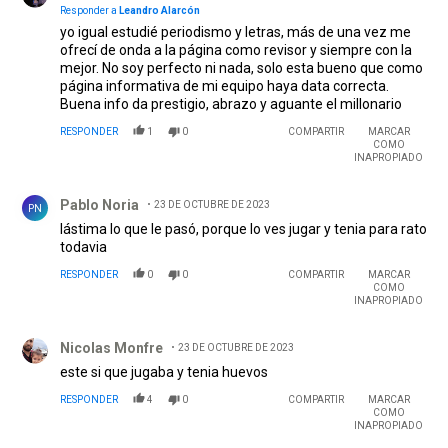
Responder a
Leandro Alarcón
yo igual estudié periodismo y letras, más de una vez me
ofrecí de onda a la página como revisor y siempre con la
mejor. No soy perfecto ni nada, solo esta bueno que como
página informativa de mi equipo haya data correcta.
Buena info da prestigio, abrazo y aguante el millonario
RESPONDER
1
0
COMPARTIR
MARCAR
COMO
INAPROPIADO
Comentario de Pablo Noria.
Pablo Noria
23 DE OCTUBRE DE 2023
PN
lástima lo que le pasó, porque lo ves jugar y tenia para rato
todavia
RESPONDER
0
0
COMPARTIR
MARCAR
COMO
INAPROPIADO
Comentario de Nicolas Monfre.
Nicolas Monfre
23 DE OCTUBRE DE 2023
este si que jugaba y tenia huevos
RESPONDER
4
0
COMPARTIR
MARCAR
COMO
INAPROPIADO