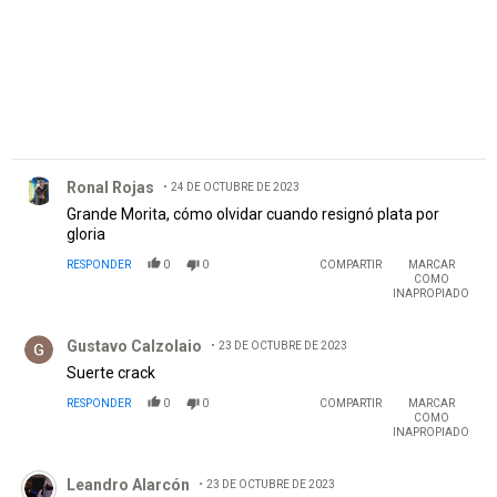
Comentario de Ronal Rojas.
Ronal Rojas
24 DE OCTUBRE DE 2023
Grande Morita, cómo olvidar cuando resignó plata por
gloria
RESPONDER
0
0
COMPARTIR
MARCAR
COMO
INAPROPIADO
Comentario de Gustavo Calzolaio.
Gustavo Calzolaio
23 DE OCTUBRE DE 2023
Suerte crack
RESPONDER
0
0
COMPARTIR
MARCAR
COMO
INAPROPIADO
Comentario de Leandro Alarcón.
Leandro Alarcón
23 DE OCTUBRE DE 2023