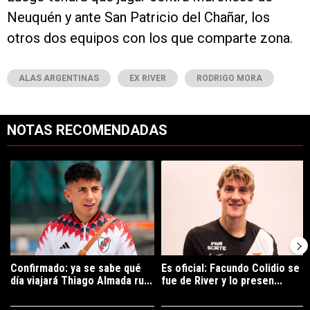
Neuquén y ante San Patricio del Chañar, los
otros dos equipos con los que comparte zona.
ALAS ARGENTINAS
EX RIVER
RODRIGO MORA
NOTAS RECOMENDADAS
Este listado muestra los artículos con más comentarios en los últimos 7
Un artículo de tendencia con el título "Confirmado: ya se sabe qué 
Un artículo de tendencia con el tí
Confirmado: ya se sabe qué
Es oficial: Facundo Colidio se
día viajará Thiago Almada ru...
fue de River y lo presen...