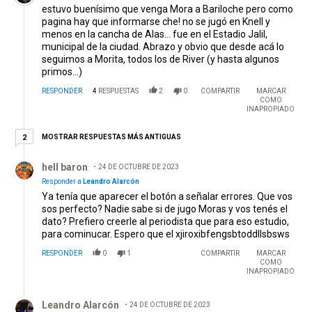
estuvo buenísimo que venga Mora a Bariloche pero como
pagina hay que informarse che! no se jugó en Knell y
menos en la cancha de Alas... fue en el Estadio Jalil,
municipal de la ciudad. Abrazo y obvio que desde acá lo
seguimos a Morita, todos los de River (y hasta algunos
primos...)
RESPONDER
4
RESPUESTAS
2
0
COMPARTIR
MARCAR
COMO
INAPROPIADO
2 respuestas más antiguas
MOSTRAR RESPUESTAS MÁS ANTIGUAS
2
Respuesta de hell baron.
hell baron
24 DE OCTUBRE DE 2023
Responder a
Leandro Alarcón
Ya tenía que aparecer el botón a señalar errores. Que vos
sos perfecto? Nadie sabe si de jugo Moras y vos tenés el
dato? Prefiero creerle al periodista que para eso estudio,
para cominucar. Espero que el xjiroxibfengsbtoddllsbsws
RESPONDER
0
1
COMPARTIR
MARCAR
COMO
INAPROPIADO
Respuesta de Leandro Alarcón.
Leandro Alarcón
24 DE OCTUBRE DE 2023