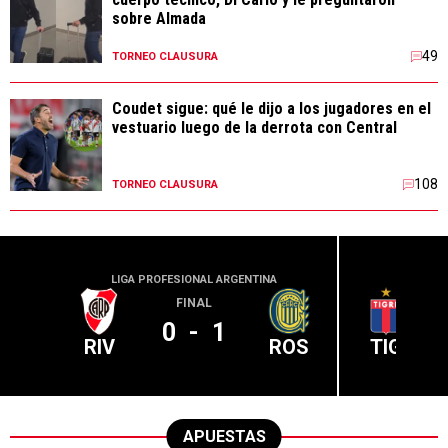
sobre Almada
49
TORNEO CLAUSURA
Coudet sigue: qué le dijo a los jugadores en el
vestuario luego de la derrota con Central
108
TORNEO CLAUSURA
LIGA PROFESIONAL ARGENTINA
LIGA PR
FINAL
0
-
1
RIV
ROS
TIG
APUESTAS