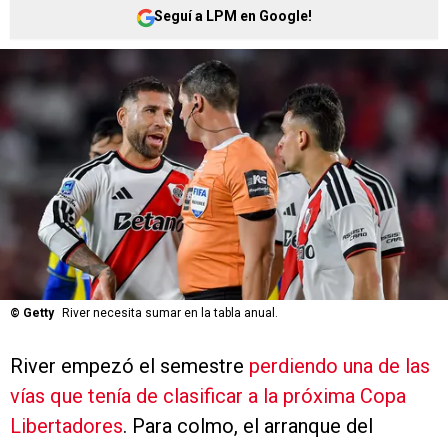
Seguí a LPM en Google!
©
Getty
River necesita sumar en la tabla anual.
River empezó el semestre
perdiendo una de las
vías que tenía de clasificar a la próxima Copa
Libertadores
. Para colmo, el arranque del