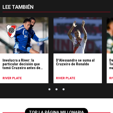
LEE TAMBIÉN
Involucra a River: la
D'Alessandro se suma al
De
particular decisión que
Cruzeiro de Ronaldo
To
tomó Cruzeiro antes de
nu
jugar con Boca
RIVER PLATE
RIVER PLATE
RI
TOP LA PÁGINA MILLONARIA