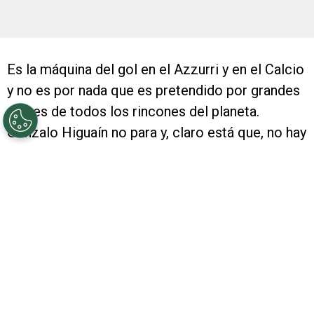
Es la máquina del gol en el Azzurri y en el Calcio
y no es por nada que es pretendido por grandes
clubes de todos los rincones del planeta.
Gonzalo Higuaín no para y, claro está que, no hay
nadie que lo pueda detener.
Este lunes, el exatacante del Millonario anotó un
fantástico doblete: el primero lo hizo a los 10
minutos del primer tiempo y el segundo a los 77.
Raul Albiol (en contra) descontó para Atalanta
en el final del encuentro.