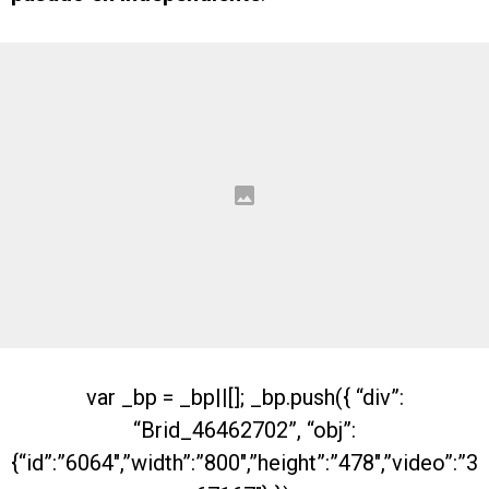
var _bp = _bp||[]; _bp.push({ “div”:
“Brid_46462702”, “obj”:
{“id”:”6064″,”width”:”800″,”height”:”478″,”video”:”3