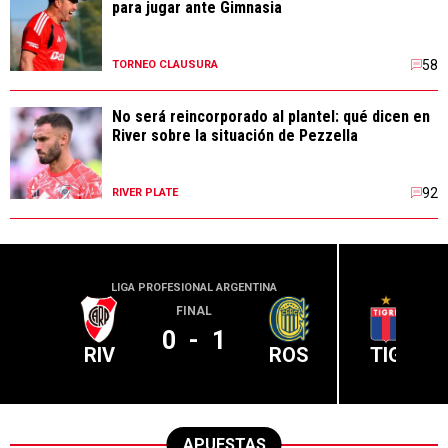
para jugar ante Gimnasia
58
TORNEO CLAUSURA
No será reincorporado al plantel: qué dicen en
River sobre la situación de Pezzella
92
RIVER PLATE
LIGA PROFESIONAL ARGENTINA
LIGA PR
FINAL
0
-
1
RIV
ROS
TIG
APUESTAS