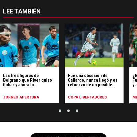
LEE TAMBIÉN
Las tres figuras de
Fue una obsesión de
¿R
Belgrano que River quiso
Gallardo, nunca llegó y es
Fu
fichar y ahora lo
refuerzo de un posible
y 
enfrentarán por el Torneo
rival de River
Apertura
TORNEO APERTURA
COPA LIBERTADORES
ME