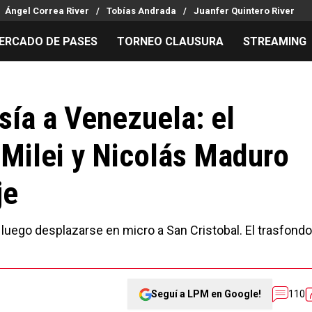
Ángel Correa River
Tobías Andrada
Juanfer Quintero River
ERCADO DE PASES
TORNEO CLAUSURA
STREAMING
MILLONARIOS
LPM PARA EL HINCHA
APUESTA
Mercado de Pases
Streaming
Noticias
sía a Venezuela: el
Análisis tácticos
Entradas
Guías
r Milei y Nicolás Maduro
Juanfer Quintero
Hinchas
Códigos
Chacho Coudet
Los goles de River
Pronósti
je
Ex River
Entrevistas
Apuesta d
 luego desplazarse en micro a San Cristobal. El trasfondo
Seguí a LPM en Google!
110