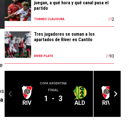
juegan, a qué hora y qué canal pasa el
partido
2
TORNEO CLAUSURA
Tres jugadores se suman a los
apartados de River en Cantilo
93
RIVER PLATE
je
COPA ARGENTINA
LIGA PROFE
os
FINAL
1
-
3
 a
RIV
ALD
RIV