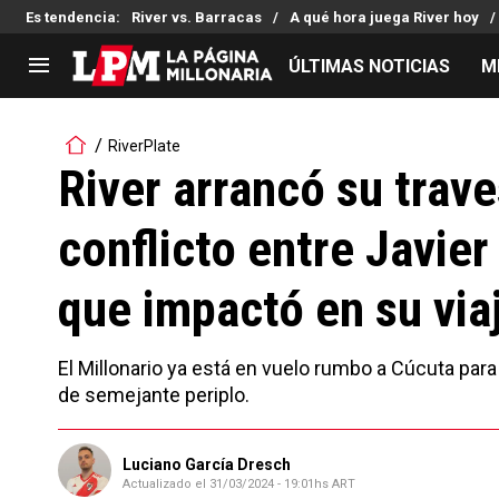
Es tendencia
:
River vs. Barracas
A qué hora juega River hoy
ÚLTIMAS NOTICIAS
M
LIGA PROFESIONAL
TORNEOS
RiverPlate
Noticias
Copa Sudamericana
River arrancó su trave
Tabla de posiciones
Copa Argentina
conflicto entre Javie
Fixture
Selección Argentina
Reserva
que impactó en su via
El Millonario ya está en vuelo rumbo a Cúcuta para
de semejante periplo.
Luciano García Dresch
Actualizado el
31/03/2024 - 19:01hs ART