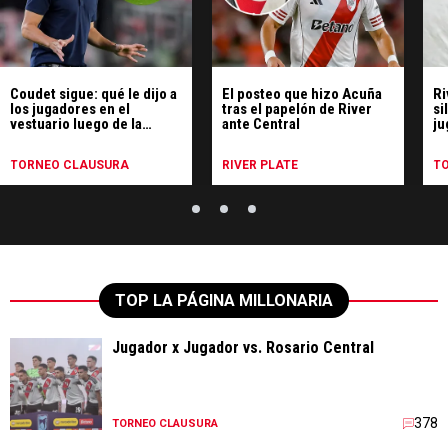
los jugadores en el
tras el papelón de River
si
vestuario luego de la
ante Central
ju
derrota con Central
TORNEO CLAUSURA
RIVER PLATE
T
TOP LA PÁGINA MILLONARIA
Jugador x Jugador vs. Rosario Central
378
TORNEO CLAUSURA
El posteo que hizo Acuña tras el papelón de
River ante Central
132
RIVER PLATE