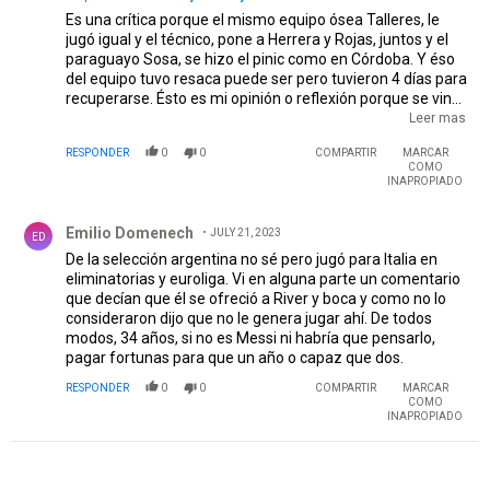
la Copa y ahí las críticas no van hacer como la que estoy
Leer mas
diciendo. O vos no leíste otras notas de esta página? Qué
RESPONDER
0
0
COMPARTIR
MARCAR
yo no opine nada porque en la derrota para mi no hay que
COMO
escribir después de perder si lo hice el día después. Y creó
INAPROPIADO
que no estoy diciendo nada que cualquier hincha de River
Comentario de Emilio Domenech.
o de otros equipos, pueden ver.
Emilio Domenech
JULY 21, 2023
ED
De la selección argentina no sé pero jugó para Italia en
eliminatorias y euroliga. Vi en alguna parte un comentario
que decían que él se ofreció a River y boca y como no lo
consideraron dijo que no le genera jugar ahí. De todos
modos, 34 años, si no es Messi ni habría que pensarlo,
pagar fortunas para que un año o capaz que dos.
RESPONDER
0
0
COMPARTIR
MARCAR
COMO
INAPROPIADO
PUBLICIDAD