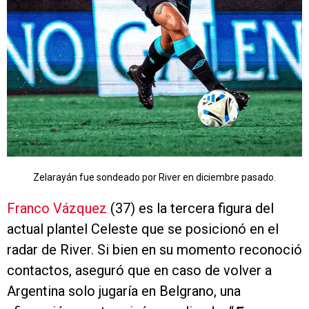
Zelarayán fue sondeado por River en diciembre pasado.
Franco Vázquez
(37) es la tercera figura del
actual plantel Celeste que se posicionó en el
radar de River. Si bien en su momento reconoció
contactos, aseguró que en caso de volver a
Argentina solo jugaría en Belgrano, una
afirmación que terminó cumpliendo. “
En su
momento he hablado con gente de River,
cuando fue mi último año en Sevilla.
También
hablé personalmente con Riquelme, pero nunca