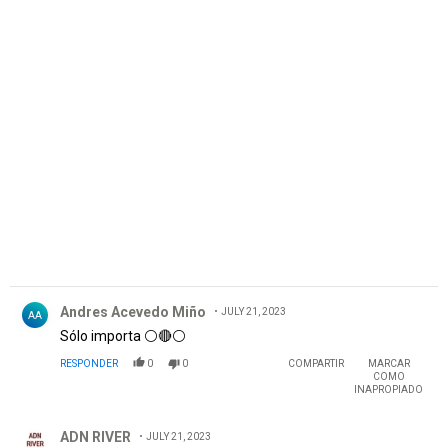
Comentario de Andres Acevedo Miño.
Andres Acevedo Miño
JULY 21, 2023
AA
Sólo importa ⚪🔴⚪
RESPONDER
0
0
COMPARTIR
MARCAR
COMO
INAPROPIADO
Comentario de ADN RIVER.
ADN RIVER
JULY 21, 2023
En fin, si es cordobes
RESPONDER
0
0
COMPARTIR
MARCAR
COMO
INAPROPIADO
Comentario de Fútbol champagne.