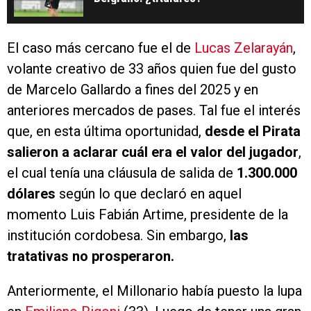
de Marcelo Gallardo a fines del 2025 y en
anteriores mercados de pases. Tal fue el interés
que, en esta última oportunidad,
desde el Pirata
salieron a aclarar cuál era el valor del jugador
,
el cual tenía una cláusula de salida de
1.300.000
dólares
según lo que declaró en aquel
momento Luis Fabián Artime, presidente de la
institución cordobesa. Sin embargo,
las
tratativas no prosperaron.
Anteriormente, el Millonario había puesto la lupa
en
Emiliano Rigoni
(33). Luego de tener una gran
aparición en la Primera de Belgrano y
destacarse en Independiente
el volante se
transformó en una debilidad de Gallardo
, quien