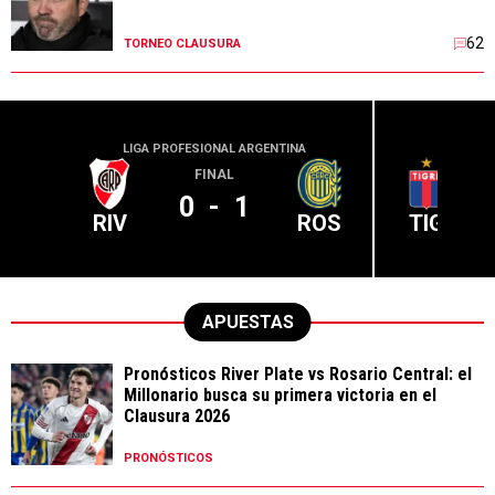
LIGA PROFESIONAL ARGENTINA
LIGA PR
FINAL
0
-
1
RIV
ROS
TIG
APUESTAS
Pronósticos River Plate vs Rosario Central: el
Millonario busca su primera victoria en el
Clausura 2026
PRONÓSTICOS
El Millonario busca sus primeros puntos en el
Clausura: ¿Cuánto paga la victoria de River
ante Rosario Central?
PRONÓSTICOS