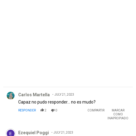
Comentario de Carlos Martella.
Carlos Martella
JULY 21, 2023
Capaz no pudo responder... no es mudo?
RESPONDER
2
0
COMPARTIR
MARCAR
COMO
INAPROPIADO
Comentario de Ezequiel Poggi.
Ezequiel Poggi
JULY 21, 2023
No es que era hincha de Vélez y que le encantaria jugar
ahí? Igual me parece perfecto lo que declaró y no
vendíendo humo como la mayoría y después no viene
nadie.
RESPONDER
1
RESPUESTA
0
0
COMPARTIR
MARCAR