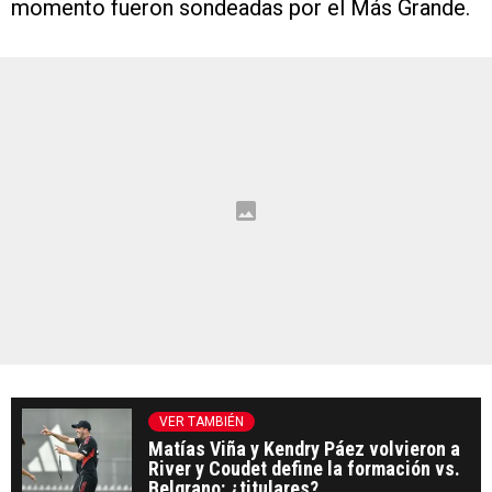
VER TAMBIÉN
Matías Viña y Kendry Páez volvieron a
River y Coudet define la formación vs.
Belgrano: ¿titulares?
El caso más cercano fue el de
Lucas Zelarayán
,
volante creativo de 33 años quien fue del gusto