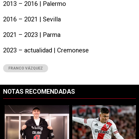
2021 – 2023 | Parma
2023 – actualidad | Cremonese
FRANCO VÁZQUEZ
NOTAS RECOMENDADAS
Este listado muestra los artículos con más comentarios en los últimos 7
Un artículo de tendencia con el título "Increíble: por qué Facundo C
Un artículo de tendencia con el tí
Increíble: por qué Facundo
Tras su salida de River,
Colidio podría enfrentar a R...
Juanfer Quintero seguirá
jugan...