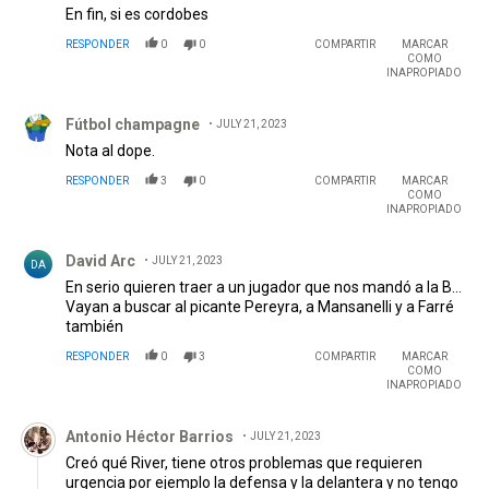
Fútbol champagne
JULY 21, 2023
Nota al dope.
RESPONDER
3
0
COMPARTIR
MARCAR
COMO
INAPROPIADO
Comentario de David Arc.
David Arc
JULY 21, 2023
DA
En serio quieren traer a un jugador que nos mandó a la B...
Vayan a buscar al picante Pereyra, a Mansanelli y a Farré
también
RESPONDER
0
3
COMPARTIR
MARCAR
COMO
INAPROPIADO
Comentario de Antonio Héctor Barrios.
Antonio Héctor Barrios
JULY 21, 2023
Creó qué River, tiene otros problemas que requieren
urgencia por ejemplo la defensa y la delantera y no tengo
nada con este muchacho que tenga suerte dónde está
jugando. En un mes Talleres, le dio dos clases de como se
lo ataca a un equipo que hace tiempo tiene problemas
defendiendo ayer faltó González Pires, que este año es lo
Leer mas
que mejor jugó. Más porque el no venía teniendo buenos
RESPONDER
2
RESPUESTAS
1
1
COMPARTIR
MARCAR
rendimientos y Casco, el paraguayo Sosa, se hizo el pinic