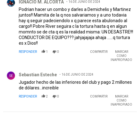
IGNACIO M. ALCORTA
16 DE JUNIO DE 2024
Podrian hacer un combo y darles a Demichelis y Martinez
juntos!! Mamita de la q nos salvariamos y a uno todavia
hay q seguir padeciendolo x q parece esta abulonado al
cargo!! Pobre River seguira c la tortura hasta q en algun
momnto se de cta q es la realidad misma: UN DESASTRE!!!
CONDUCTOR DE EQUIPO??? jahjajajaja ahaja ......q tortura
es x Dios!!
RESPONDER
1
0
COMPARTIR
MARCAR
COMO
INAPROPIADO
Comentario de Sebastian Esteche .
Sebastian Esteche
16 DE JUNIO DE 2024
SE
Jugador hecho de las inferiores del club y pago 2 millones
de dólares...increible
RESPONDER
2
0
COMPARTIR
MARCAR
COMO
INAPROPIADO