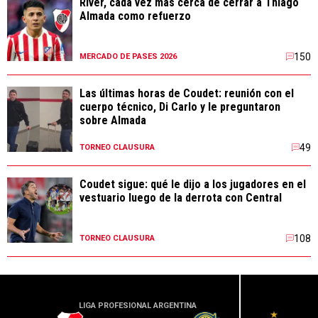
River, cada vez más cerca de cerrar a Thiago
Almada como refuerzo
150
MERCADO DE PASES 2026
Las últimas horas de Coudet: reunión con el
cuerpo técnico, Di Carlo y le preguntaron
sobre Almada
49
TORNEO CLAUSURA
Coudet sigue: qué le dijo a los jugadores en el
vestuario luego de la derrota con Central
108
TORNEO CLAUSURA
LIGA PROFESIONAL ARGENTINA
LIGA PR