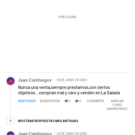
PUBLICIDAD
Comentario de Juan Cienfuegos.
Juan Cienfuegos
16 DE JUNIO DE 2024
JC
Nunca una venta,siempre prestamos,con ciertos
objetivos....compran mal y caro y venden en La Salada
RESPONDER
3
RESPUESTAS
3
0
COMPARTIR
MARCAR
COMO
INAPROPIADO
1 respuesta más antiguas
MOSTRAR RESPUESTAS MÁS ANTIGUAS
1
Respuesta de Juan Cienfuegos.
Juan Cienfuegos
16 DE JUNIO DE 2024