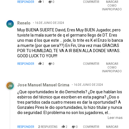
RESPONDER
1
0
COMPARTIR
MARCAR
COMO
INAPROPIADO
Comentario de Renelo.
Renelo
16 DE JUNIO DE 2024
RE
Muy BUENA SUERTE David, Eres Muy BUEN Jugador, pero
tuviste la mala suerte de q el germano llego de DT. Eres
uno mas d los que este ... jode, lo trite es K el Enzo lo banca
a muerte (por que sera??) En Fin, Una vez mas GRACIAS
POR TU HUMILDAD, TE VA A IR BIEN ALLA DONDE VAYAS.
GOOD LUCK TO YOU!!!!
RESPONDER
2
0
COMPARTIR
MARCAR
COMO
INAPROPIADO
Comentario de Jose Manuel Manuel Grima.
Jose Manuel Manuel Grima
16 DE JUNIO DE 2024
JM
¿Que oportunidades le dio Demichelis? ¿De que hablan los
esbirros del técnico que escriben en esta pagina? ¿Dos o
tres partidos cada cuatro meses es dar la oportunidad? A
Gonzales Pires le dio oportunidades, lo hizo titular y nunca
dio seguridad. El problema no son los jugadores, el
problema es el Técnico que no sabe sacar lo mejor de
Leer mas
cada uno de ellos y peor aún no sabe que hacer con el
RESPONDER
2
RESPUESTAS
2
0
COMPARTIR
MARCAR
juego colectivo.
EDITADO