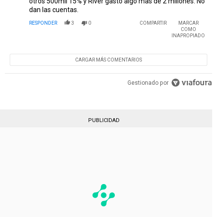
otros 500mil 15% y River gasto algo mas de 2 millones. No
dan las cuentas.
RESPONDER
3
0
COMPARTIR
MARCAR
COMO
INAPROPIADO
CARGAR MÁS COMENTARIOS
Gestionado por
PUBLICIDAD