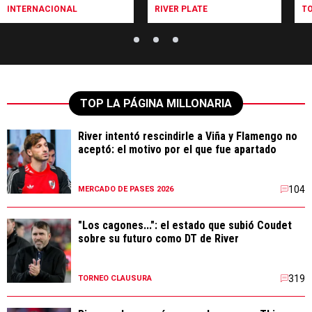
INTERNACIONAL
RIVER PLATE
T
TOP LA PÁGINA MILLONARIA
River intentó rescindirle a Viña y Flamengo no
aceptó: el motivo por el que fue apartado
104
MERCADO DE PASES 2026
"Los cagones...": el estado que subió Coudet
sobre su futuro como DT de River
319
TORNEO CLAUSURA