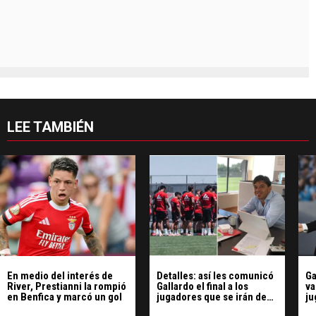
LEE TAMBIÉN
En medio del interés de
Detalles: así les comunicó
Ga
River, Prestianni la rompió
Gallardo el final a los
va
en Benfica y marcó un gol
jugadores que se irán de
ju
River
Ri