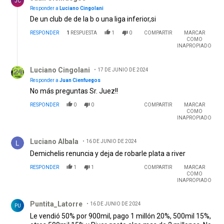
JC
Responder a
Luciano Cingolani
De un club de de la b o una liga inferior,si
RESPONDER
1
RESPUESTA
1
0
COMPARTIR
MARCAR
COMO
INAPROPIADO
Respuesta de Luciano Cingolani.
Luciano Cingolani
17 DE JUNIO DE 2024
Responder a
Juan Cienfuegos
No más preguntas Sr. Juez!!
RESPONDER
0
0
COMPARTIR
MARCAR
COMO
INAPROPIADO
Comentario de Luciano Albala.
Luciano Albala
16 DE JUNIO DE 2024
Demichelis renuncia y deja de robarle plata a river
RESPONDER
1
1
COMPARTIR
MARCAR
COMO
INAPROPIADO
Comentario de Puntita_Latorre.
Puntita_Latorre
16 DE JUNIO DE 2024
PU
Le vendió 50% por 900mil, pago 1 millón 20%, 500mil 15%,