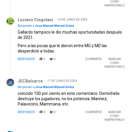
COMO
INAPROPIADO
Respuesta de Luciano Cingolani.
Luciano Cingolani
16 DE JUNIO DE 2024
Responder a
Jose Manuel Manuel Grima
Gallardo tampoco le dio muchas oportunidades después
de 2021.
Pero a las pocas que le dieron entre MG y MD las
desperdició a todas.
RESPONDER
2
0
COMPARTIR
MARCAR
COMO
INAPROPIADO
Respuesta de JECBalcarce.
JECBalcarce
17 DE JUNIO DE 2024
JE
Responder a
Jose Manuel Manuel Grima
coincido 100 por ciento en este comentario. Demichelis
destruye los jugadores, no los potencia. Marinez,
Palavecino, Mammana, etc.
RESPONDER
0
0
COMPARTIR
MARCAR
COMO
INAPROPIADO
Comentario de IGNACIO M. ALCORTA.