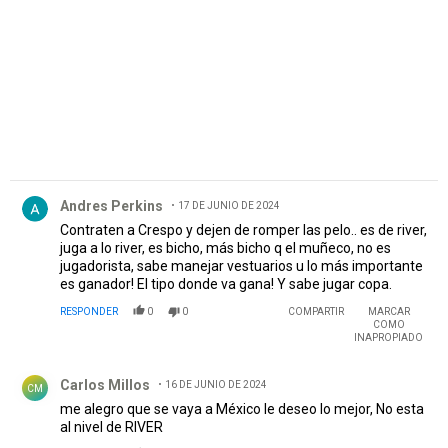
Comentario de Andres Perkins.
Andres Perkins
17 DE JUNIO DE 2024
Contraten a Crespo y dejen de romper las pelo.. es de river,
juga a lo river, es bicho, más bicho q el muñeco, no es
jugadorista, sabe manejar vestuarios u lo más importante
es ganador! El tipo donde va gana! Y sabe jugar copa.
RESPONDER
0
0
COMPARTIR
MARCAR
COMO
INAPROPIADO
Comentario de Carlos Millos.
Carlos Millos
16 DE JUNIO DE 2024
CM
me alegro que se vaya a México le deseo lo mejor, No esta
al nivel de RIVER