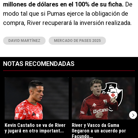
millones de dólares en el 100% de su ficha.
De
modo tal que si Pumas ejerce la obligación de
compra, River recuperará la inversión realizada.
DAVID MARTÍNEZ
MERCADO DE PASES 2025
NOTAS RECOMENDADAS
Este listado muestra los artículos con más comentarios en los últimos 7
Un artículo de tendencia con el título "Kevin Castaño se va de River 
Un artículo de tendencia con el tí
Kevin Castaño se va de River
River y Vasco da Gama
y jugará en otro important...
llegaron a un acuerdo por
Facundo...