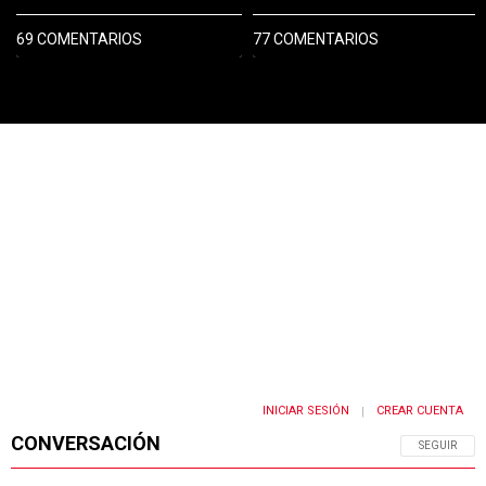
69 COMENTARIOS
77 COMENTARIOS
PUBLICIDAD
INICIAR SESIÓN
CREAR CUENTA
|
CONVERSACIÓN
SIGA ESTA 
SEGUIR