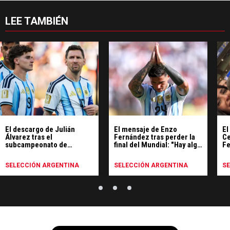
LEE TAMBIÉN
El descargo de Julián
El mensaje de Enzo
El
Álvarez tras el
Fernández tras perder la
Ce
subcampeonato de
final del Mundial: "Hay algo
Fe
Argentina en el Mundial
más grande que un
ex
resultado"
SELECCIÓN ARGENTINA
SELECCIÓN ARGENTINA
S