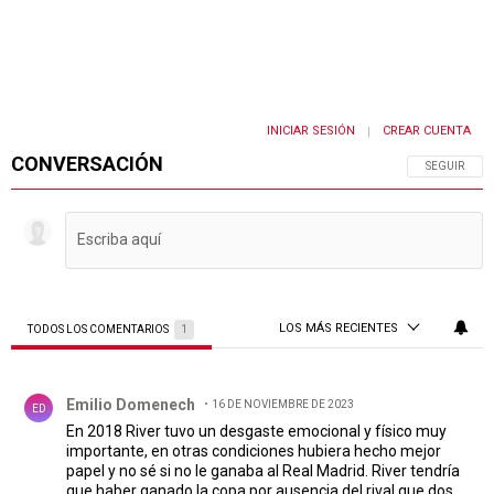
INICIAR SESIÓN
CREAR CUENTA
|
CONVERSACIÓN
SIGA ESTA 
SEGUIR
LOS MÁS RECIENTES
TODOS LOS COMENTARIOS
1
Todos los comentarios
Comentario de Emilio Domenech.
Emilio Domenech
16 DE NOVIEMBRE DE 2023
ED
En 2018 River tuvo un desgaste emocional y físico muy
importante, en otras condiciones hubiera hecho mejor
papel y no sé si no le ganaba al Real Madrid. River tendría
que haber ganado la copa por ausencia del rival que dos