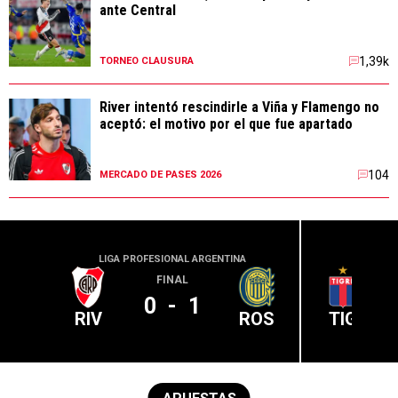
ante Central
1,39k
TORNEO CLAUSURA
River intentó rescindirle a Viña y Flamengo no
aceptó: el motivo por el que fue apartado
104
MERCADO DE PASES 2026
LIGA PROFESIONAL ARGENTINA
LIGA PR
FINAL
0
-
1
RIV
ROS
TIG