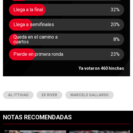
Llega a la final
32
%
Llega a semifinales
20
%
Queda en el camino a
8
%
cuartos
Pierde en primera ronda
23
%
Ya votaron 460 hinchas
AL ITTIHAD
EX RIVER
MARCELO GALLARDO
NOTAS RECOMENDADAS
Este listado muestra los artículos con más comentarios en los últimos 7
Un artículo de tendencia con el título "River se juega el todo por el 
Un artículo de tendencia con el tí