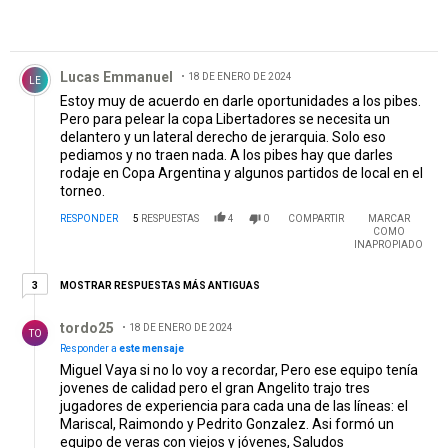
Comentario de Lucas Emmanuel.
Lucas Emmanuel
18 DE ENERO DE 2024
LE
Estoy muy de acuerdo en darle oportunidades a los pibes.
Pero para pelear la copa Libertadores se necesita un
delantero y un lateral derecho de jerarquia. Solo eso
pediamos y no traen nada. A los pibes hay que darles
rodaje en Copa Argentina y algunos partidos de local en el
torneo.
RESPONDER
5
RESPUESTAS
4
0
COMPARTIR
MARCAR
COMO
INAPROPIADO
3 respuestas más antiguas
MOSTRAR RESPUESTAS MÁS ANTIGUAS
3
Respuesta de tordo25.
tordo25
18 DE ENERO DE 2024
TO
Responder a
este mensaje
Miguel Vaya si no lo voy a recordar, Pero ese equipo tenía
jovenes de calidad pero el gran Angelito trajo tres
jugadores de experiencia para cada una de las líneas: el
Mariscal, Raimondo y Pedrito Gonzalez. Asi formó un
equipo de veras con viejos y jóvenes, Saludos