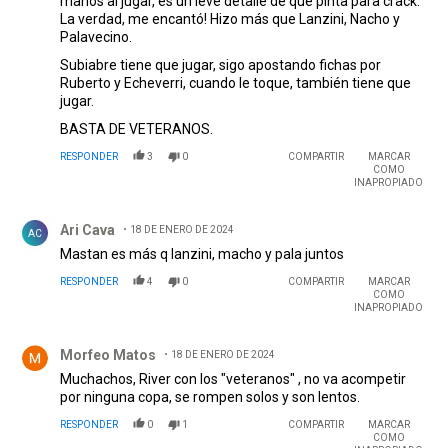
manos al jugar, es un leve detalle de que pinta para crack.
La verdad, me encantó! Hizo más que Lanzini, Nacho y
Palavecino.
Subiabre tiene que jugar, sigo apostando fichas por
Ruberto y Echeverri, cuando le toque, también tiene que
jugar.
BASTA DE VETERANOS.
RESPONDER
3
0
COMPARTIR
MARCAR
COMO
INAPROPIADO
Comentario de Ari Cava.
Ari Cava
18 DE ENERO DE 2024
AC
Mastan es más q lanzini, macho y pala juntos
RESPONDER
4
0
COMPARTIR
MARCAR
COMO
INAPROPIADO
Comentario de Morfeo Matos.
Morfeo Matos
18 DE ENERO DE 2024
Muchachos, River con los "veteranos" , no va acompetir
por ninguna copa, se rompen solos y son lentos.
RESPONDER
0
1
COMPARTIR
MARCAR
COMO