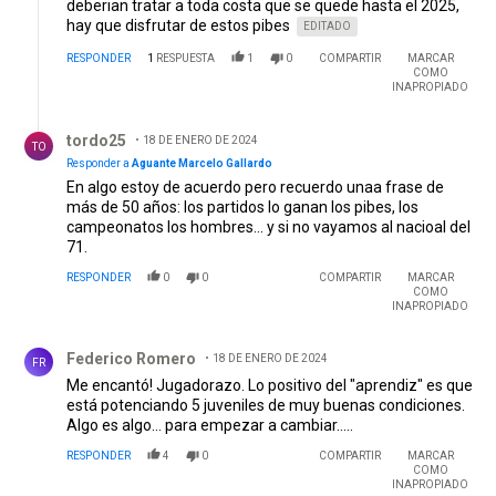
deberian tratar a toda costa que se quede hasta el 2025,
hay que disfrutar de estos pibes
EDITADO
RESPONDER
1
RESPUESTA
1
0
COMPARTIR
MARCAR
COMO
INAPROPIADO
Respuesta de tordo25.
tordo25
18 DE ENERO DE 2024
TO
Responder a
Aguante Marcelo Gallardo
En algo estoy de acuerdo pero recuerdo unaa frase de
más de 50 años: los partidos lo ganan los pibes, los
campeonatos los hombres... y si no vayamos al nacioal del
71.
RESPONDER
0
0
COMPARTIR
MARCAR
COMO
INAPROPIADO
Comentario de Federico Romero.
Federico Romero
18 DE ENERO DE 2024
FR
Me encantó! Jugadorazo. Lo positivo del "aprendiz" es que
está potenciando 5 juveniles de muy buenas condiciones.
Algo es algo... para empezar a cambiar.....
RESPONDER
4
0
COMPARTIR
MARCAR
COMO
INAPROPIADO