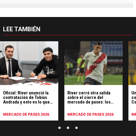
LEE TAMBIÉN
Oficial: River anunció la
River cerró otra salida
Un
contratación de Tobías
sobre el cierre del
co
Andrada y esto es lo que
mercado de pases: los
Co
pagó por su pase
detalles
of
MERCADO DE PASES 2026
MERCADO DE PASES 2026
ME