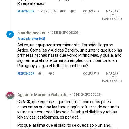
Riverplatenses.
RESPONDER
1
RESPUESTA
0
0
COMPARTIR
MARCAR
COMO
INAPROPIADO
Respuesta de claudio becker.
claudio becker
19 DE ENERO DE 2024
Responder a
tordo25
Así es, un equipazo impresionante. También llegaron
Ártico, Comelles y Alcides Bareiro, un puntero que jugó las
primeras fechas hasta que volvió Pinino Más, y que al año
siguiente prefirió retomar su empleo como bancario en
Paraguay y largó el fútbol. Increíble no?
RESPONDER
1
0
COMPARTIR
MARCAR
COMO
INAPROPIADO
Comentario de Aguante Marcelo Gallardo.
Aguante Marcelo Gallardo
18 DE ENERO DE 2024
AM
CRACK, que equipazo que tenemos con estos pibes,
esperemos que no los tape ningún refuerzo de segunda,
vamos a ir con todo. Hoy solo faltaba el diablito y tobias
leiva y casi estábamos, es por acá.
Pd: que lastima que el diablito se queda solo un año,