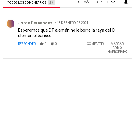
LOS MÁS RECIENTES
TODOS LOS COMENTARIOS
23
Todos los comentarios
Comentario de Jorge Fernandez.
Jorge Fernandez
18 DE ENERO DE 2024
JF
Esperemos que DT alemán no le borre la raya del C
ulomen el bancco
RESPONDER
0
0
COMPARTIR
MARCAR
COMO
INAPROPIADO
PUBLICIDAD