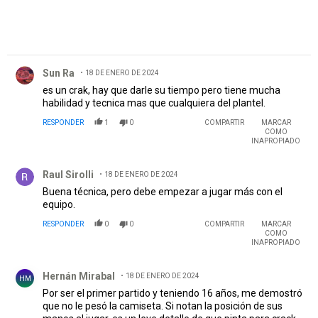
Comentario de Sun Ra.
Sun Ra
18 DE ENERO DE 2024
es un crak, hay que darle su tiempo pero tiene mucha
habilidad y tecnica mas que cualquiera del plantel.
RESPONDER
1
0
COMPARTIR
MARCAR
COMO
INAPROPIADO
Comentario de Raul Sirolli.
Raul Sirolli
18 DE ENERO DE 2024
Buena técnica, pero debe empezar a jugar más con el
equipo.
RESPONDER
0
0
COMPARTIR
MARCAR
COMO
INAPROPIADO
Comentario de Hernán Mirabal.
Hernán Mirabal
18 DE ENERO DE 2024
HM
Por ser el primer partido y teniendo 16 años, me demostró
que no le pesó la camiseta. Si notan la posición de sus