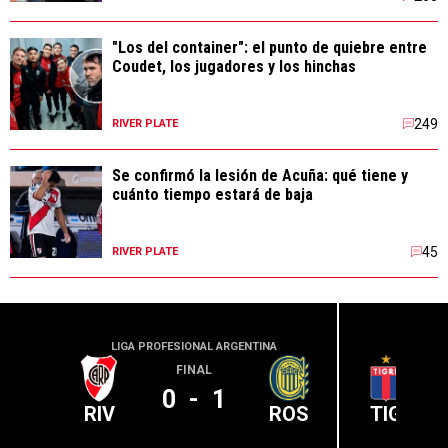
"Los del container": el punto de quiebre entre
Coudet, los jugadores y los hinchas
249
RIVER PLATE
Se confirmó la lesión de Acuña: qué tiene y
cuánto tiempo estará de baja
45
RIVER PLATE
LIGA PROFESIONAL ARGENTINA
LIGA PR
FINAL
0
-
1
RIV
ROS
TIG