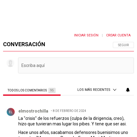
INICIAR SESIÓN
CREAR CUENTA
|
CONVERSACIÓN
SIGA ESTA 
SEGUIR
LOS MÁS RECIENTES
TODOS LOS COMENTARIOS
95
Todos los comentarios
Comentario de elmostrochilla.
elmostrochilla
8 DE FEBRERO DE 2024
EL
La "crisis" de los refuerzos (culpa de la dirigencia, creo),
hizo que tuvieran mas lugar los pibes. Y tene que ser asi.
Hace unos años, sacabamos defensores buenisimos uno