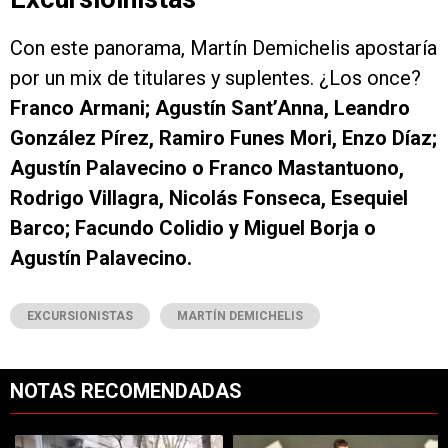
Con este panorama, Martín Demichelis apostaría
por un mix de titulares y suplentes. ¿Los once?
Franco Armani; Agustín Sant’Anna, Leandro
González Pírez, Ramiro Funes Mori, Enzo Díaz;
Agustín Palavecino o Franco Mastantuono,
Rodrigo Villagra, Nicolás Fonseca, Esequiel
Barco; Facundo Colidio y Miguel Borja o
Agustín Palavecino.
EXCURSIONISTAS
MARTÍN DEMICHELIS
NOTAS RECOMENDADAS
Este listado muestra los artículos con más comentarios en los últimos 7
Un artículo de tendencia con el título "Rompió el silencio: Francisco 
Un artículo de tendencia con el tí