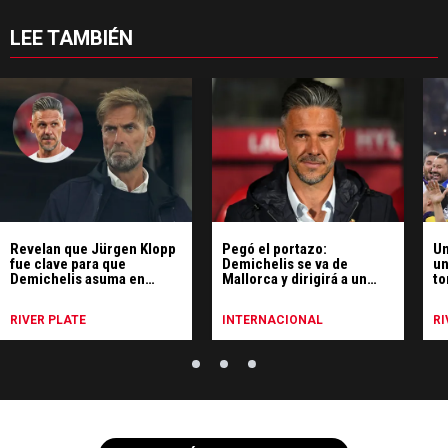
LEE TAMBIÉN
Revelan que Jürgen Klopp
Pegó el portazo:
Un
fue clave para que
Demichelis se va de
un
Demichelis asuma en
Mallorca y dirigirá a un
to
Leipzig
club que juega la
Ri
Champions League
es
RIVER PLATE
INTERNACIONAL
RI