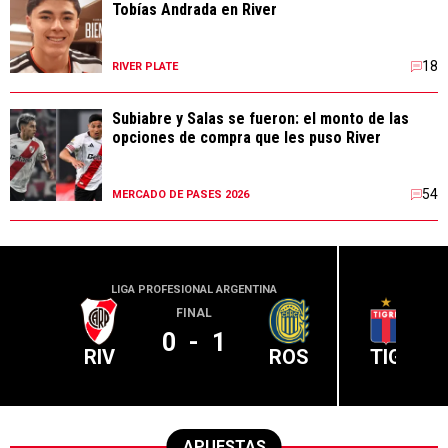
Tobías Andrada en River
18
RIVER PLATE
Subiabre y Salas se fueron: el monto de las
opciones de compra que les puso River
54
MERCADO DE PASES 2026
LIGA PROFESIONAL ARGENTINA
LIGA PR
FINAL
0
-
1
RIV
ROS
TIG
APUESTAS