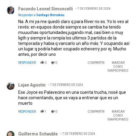
Respuesta de Facundo Leonel Simoncelli.
para mejorar... que sea un buen retorno a la titularidad.
Facundo Leonel Simoncelli
7 DE FEBRERO DE 2024
EDITADO
Responder a
Santiago Bernabeu
Na. A mi ya me quedó claro q para River no es. Yo lo veo al
revés: en equipos donde siempre se cambia ha tenido
muuuchas oportunidades,jugando mal, casi bien o muy
ligth y siempre la rompía los ultimos 3 partidos de la
temporada y habia q vancarlo un año más. Y ocupando así
un lugar q podría haber ocupado echeverry por ej. Mucho
antes, por decir uno
RESPONDER
0
0
COMPARTIR
MARCAR
COMO
INAPROPIADO
Comentario de Lujan Agustin.
Lujan Agustin
7 DE FEBRERO DE 2024
Ese Joyce es Palavecino en una cuenta trucha, nosé que
hace comentando, que se vaya a entrenar que es un
muerto
RESPONDER
1
0
COMPARTIR
MARCAR
COMO
INAPROPIADO
Comentario de Guillermo Schauble.
Guillermo Schauble
7 DE FEBRERO DE 2024