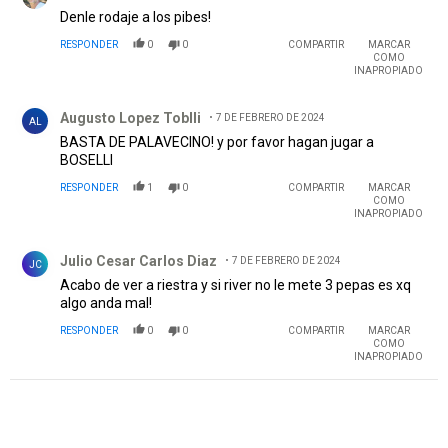
Denle rodaje a los pibes!
RESPONDER
0
0
COMPARTIR
MARCAR
COMO
INAPROPIADO
Comentario de Augusto Lopez Toblli.
Augusto Lopez Toblli
7 DE FEBRERO DE 2024
AL
BASTA DE PALAVECINO! y por favor hagan jugar a
BOSELLI
RESPONDER
1
0
COMPARTIR
MARCAR
COMO
INAPROPIADO
Comentario de Julio Cesar Carlos Diaz.
Julio Cesar Carlos Diaz
7 DE FEBRERO DE 2024
JC
Acabo de ver a riestra y si river no le mete 3 pepas es xq
algo anda mal!
RESPONDER
0
0
COMPARTIR
MARCAR
COMO
INAPROPIADO