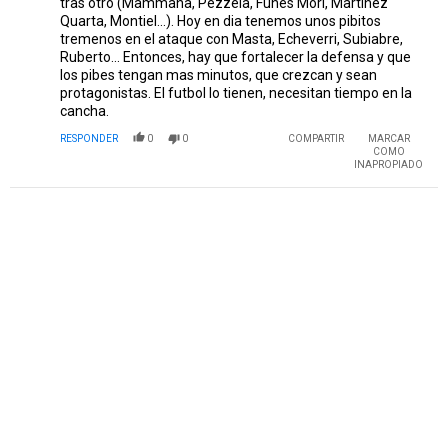
tras otro (Mammana, Pezzela, Funes Mori, Martinez
Quarta, Montiel...). Hoy en dia tenemos unos pibitos
tremenos en el ataque con Masta, Echeverri, Subiabre,
Ruberto... Entonces, hay que fortalecer la defensa y que
los pibes tengan mas minutos, que crezcan y sean
protagonistas. El futbol lo tienen, necesitan tiempo en la
cancha.
RESPONDER
0
0
COMPARTIR
MARCAR
COMO
INAPROPIADO
PUBLICIDAD