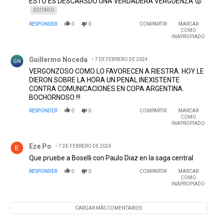
ESTO ES DESCARSDO UNA VERDADERA VERGÜENZA 😡
EDITADO
RESPONDER
0
0
COMPARTIR
MARCAR
COMO
INAPROPIADO
Comentario de Guillermo Noceda.
Guillermo Noceda
7 DE FEBRERO DE 2024
GN
VERGONZOSO COMO LO FAVORECEN A RIESTRA. HOY LE
DIERON SOBRE LA HORA UN PENAL INEXISTENTE
CONTRA COMUNICACIONES EN COPA ARGENTINA.
BOCHORNOSO !!!
RESPONDER
0
0
COMPARTIR
MARCAR
COMO
INAPROPIADO
Comentario de Eze Po.
Eze Po
7 DE FEBRERO DE 2024
Que pruebe a Boselli con Paulo Diaz en la saga central
RESPONDER
0
0
COMPARTIR
MARCAR
COMO
INAPROPIADO
CARGAR MÁS COMENTARIOS