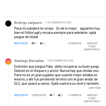
Comentario de Rodrigo salguero.
Rodrigo salguero
7 DE FEBRERO DE 2024
Para.mi subiabre la rompe... Es de lo mejor .. aguanta muy
bien el fútbol agil y encara siempre para adelante..ojalá
juegue de titular
RESPONDER
0
0
COMPARTIR
MARCAR
COMO
INAPROPIADO
Comentario de Santiago Bernabeu.
Santiago Bernabeu
7 DE FEBRERO DE 2024
SB
Está bien que juegue Pala.. debe recuperar su buen juego.
Debutó en el chiquero y anotó. Nunca hay que olvidar eso.
Para mi es un gran jugador que cuando mejor estaba se
lesionó, y ahí fue perdiendo terreno con el gran andar de
DLC, que opacó a varios. Ojalá vuelva a su nivel y también
servirá para que no pierda valor en una futura venta.
Leer mas
Quizá, le hubiera venido bárbaro ir a san silencio seguro el
RESPONDER
1
RESPUESTA
0
0
COMPARTIR
MARCAR
dt Inzúa que tanto lo pidió, sería el destacado en ese
COMO
equipo. Pero, en River hay varios con buen andar y equipo
INAPROPIADO
que gana no se toca. Hoy copa argenta, es la oportunidad