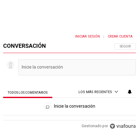
INICIAR SESIÓN
CREAR CUENTA
|
CONVERSACIÓN
SIGA ESTA 
SEGUIR
LOS MÁS RECIENTES
TODOS LOS COMENTARIOS
Todos los comentarios
Inicie la conversación
PUBLICIDAD