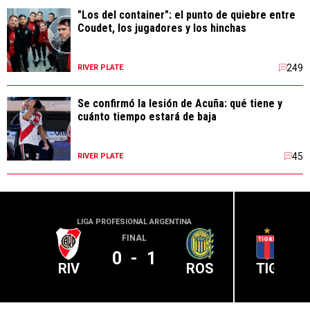
"Los del container": el punto de quiebre entre
Coudet, los jugadores y los hinchas
249
RIVER PLATE
Se confirmó la lesión de Acuña: qué tiene y
cuánto tiempo estará de baja
45
RIVER PLATE
LIGA PROFESIONAL ARGENTINA
LIGA PR
FINAL
0
-
1
RIV
ROS
TIG