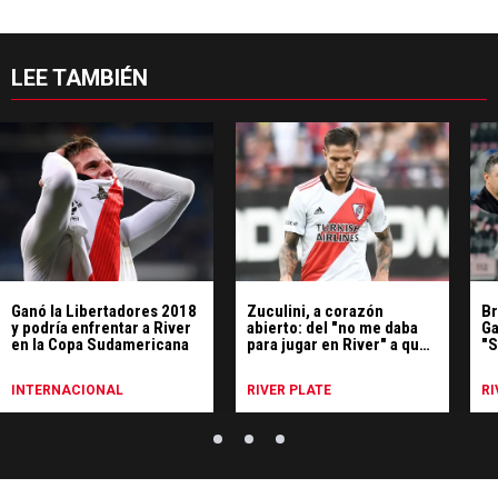
LEE TAMBIÉN
Ganó la Libertadores 2018
Zuculini, a corazón
Br
y podría enfrentar a River
abierto: del "no me daba
Ga
en la Copa Sudamericana
para jugar en River" a qué
"S
pasó en la final fallida con
Boca
INTERNACIONAL
RIVER PLATE
RI