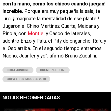
con la mano, como los chicos cuando juegan!
Increíble.
Porque era muy pequeña la sala, te
juro. ¡Imaginate la mentalidad de ese plantel!
Jugaron el Chino Martínez Quarta, Maidana y
Pinola, con
Montiel
y Casco de laterales,
adentro Enzo y Pala, el Pity de enganche, Rafa y
el Oso arriba. En el segundo tiempo entramos
Nacho, Juanfer y yo”, afirmó Bruno Zuculini.
BOCA JUNIORS
BRUNO ZUCULINI
COPA LIBERTADORES 2018
NOTAS RECOMENDADAS
Este listado muestra los artículos con más comentarios en los últimos 7
Un artículo de tendencia con el título "River cierra acuerdo con Atlé
Un artículo de tendencia con el tí