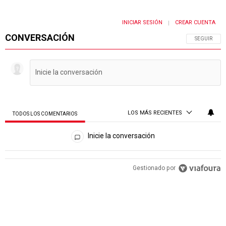
INICIAR SESIÓN
CREAR CUENTA
|
CONVERSACIÓN
SIGA ESTA 
SEGUIR
LOS MÁS RECIENTES
TODOS LOS COMENTARIOS
Todos los comentarios
Inicie la conversación
PUBLICIDAD
Gestionado por