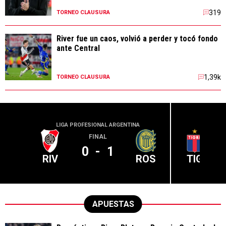
319
TORNEO CLAUSURA
River fue un caos, volvió a perder y tocó fondo
ante Central
1,39k
TORNEO CLAUSURA
LIGA PROFESIONAL ARGENTINA
LIGA PR
FINAL
0
-
1
RIV
ROS
TIG
APUESTAS