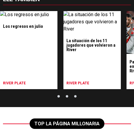
Los regresos en julio
La situación de los 11
jugadores que volvieron a
River
Pa
em
Ri
pa
RIVER PLATE
RIVER PLATE
RI
TOP LA PÁGINA MILLONARIA