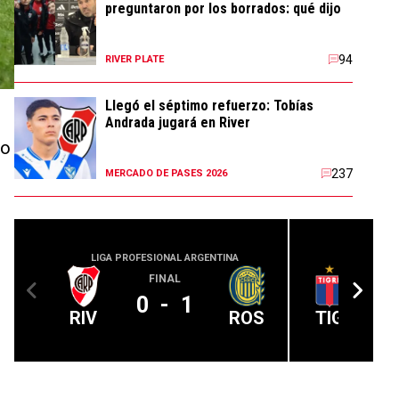
preguntaron por los borrados: qué dijo
94
RIVER PLATE
Llegó el séptimo refuerzo: Tobías
Andrada jugará en River
o
237
MERCADO DE PASES 2026
LIGA PROFESIONAL ARGENTINA
LIGA PROFE
FINAL
0
-
1
RIV
ROS
TIG