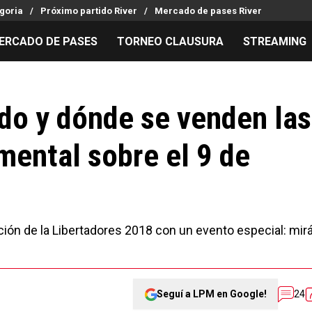
goria
Próximo partido River
Mercado de pases River
ERCADO DE PASES
TORNEO CLAUSURA
STREAMING
MILLONARIOS
LPM PARA EL HINCHA
APUESTA
Mercado de Pases
Streaming
Noticias
ndo y dónde se venden las
Análisis tácticos
Entradas
Guías
mental sobre el 9 de
Juanfer Quintero
Hinchas
Códigos
Chacho Coudet
Los goles de River
Pronósti
Ex River
Entrevistas
Apuesta d
ención de la Libertadores 2018 con un evento especial: mir
Seguí a LPM en Google!
24