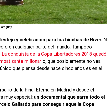
Paraguay.
festejo y celebración para los hinchas de River.
N
sco o en cualquier parte del mundo. Tampoco
.
La conquista de la Copa Libertadores 2018 quedó
impatizante millonari
o, que posiblemente no vea
 único que piensa desde hace cinco años es en el
sario de la Final Eterna en Madrid y desde el
ra muy especial:
un documental que narra todo el
rcelo Gallardo para conseguir aquella Copa