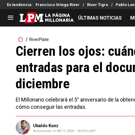
Es tendencia
:
Francisco Ortega River
River Tigre
Pablo Lon
ÚLTIMAS NOTICIAS
M
LIGA PROFESIONAL
TORNEOS
RiverPlate
Noticias
Copa Sudamericana
Cierren los ojos: cuá
Tabla de posiciones
Copa Argentina
entradas para el docu
Fixture
Selección Argentina
Reserva
diciembre
El Millonario celebrará el 5° aniversario de la obt
cómo conseguir las entradas.
Ubaldo Kunz
Actualizado el
08/11/2023 - 18:01hs ART