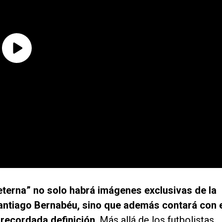
l eterna” no solo habrá imágenes exclusivas de la
 Santiago Bernabéu, sino que además contará con 
 recordada definición
. Más allá de los futbolistas