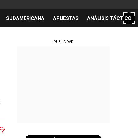
SUDAMERICANA
APUESTAS
ANÁLISIS TÁCTICO
S
PUBLICIDAD
cos
el día
á