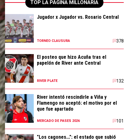
TOP LA PÁGINA MILLONARIA
Jugador x Jugador vs. Rosario Central
378
TORNEO CLAUSURA
El posteo que hizo Acuña tras el
papelón de River ante Central
132
RIVER PLATE
River intentó rescindirle a Viña y
Flamengo no aceptó: el motivo por el
que fue apartado
101
MERCADO DE PASES 2026
"Los cagones...": el estado que subió