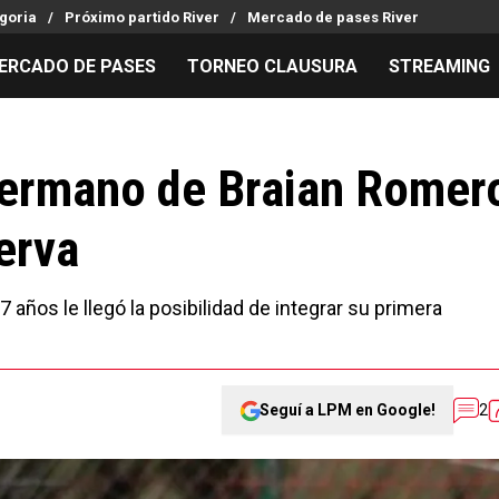
goria
Próximo partido River
Mercado de pases River
ERCADO DE PASES
TORNEO CLAUSURA
STREAMING
MILLONARIOS
LPM PARA EL HINCHA
APUESTA
Mercado de Pases
Streaming
Noticias
hermano de Braian Romer
Análisis tácticos
Entradas
Guías
erva
Juanfer Quintero
Hinchas
Códigos
Chacho Coudet
Los goles de River
Pronósti
Ex River
Entrevistas
Apuesta d
7 años le llegó la posibilidad de integrar su primera
Seguí a LPM en Google!
2