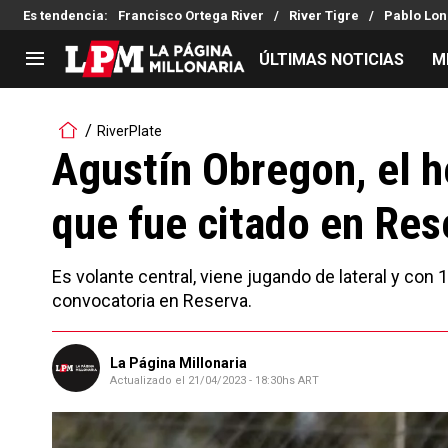
Es tendencia
:
Francisco Ortega River
River Tigre
Pablo Lon
ÚLTIMAS NOTICIAS
M
LIGA PROFESIONAL
TORNEOS
RiverPlate
Noticias
Copa Sudamericana
Agustín Obregon, el 
Tabla de posiciones
Copa Argentina
que fue citado en Res
Fixture
Selección Argentina
Reserva
Es volante central, viene jugando de lateral y con 1
convocatoria en Reserva.
La Página Millonaria
Actualizado el
21/04/2023 - 18:30hs ART