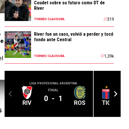
Coudet sobre su futuro como DT de
River
319
TORNEO CLAUSURA
,
River fue un caos, volvió a perder y tocó
fondo ante Central
de
1,39k
TORNEO CLAUSURA
el
LIGA PROFESIONAL ARGENTINA
LIGA PROFE
FINAL
0
-
1
RIV
ROS
TIG