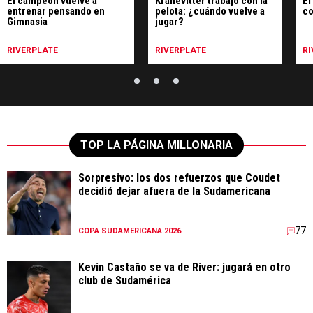
El campeón vuelve a
Kranevitter trabajó con la
El
entrenar pensando en
pelota: ¿cuándo vuelve a
co
Gimnasia
jugar?
RIVERPLATE
RIVERPLATE
RI
TOP LA PÁGINA MILLONARIA
Sorpresivo: los dos refuerzos que Coudet
decidió dejar afuera de la Sudamericana
77
COPA SUDAMERICANA 2026
Kevin Castaño se va de River: jugará en otro
club de Sudamérica