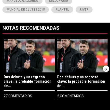
MARCELO GALLARDO
MILLONARIO
MUNDIAL DE CLUBES 2015
PLANTEL
RIVER
NOTAS RECOMENDADAS
Este listado muestra los artículos con más comentarios en los últimos 7
Un artículo de tendencia con el título "Dos debuts y un regreso clave
Un artículo de tendencia con el tí
Dos debuts y un regreso
Dos debuts y un regreso
clave: la probable formación
clave: la probable formación
de...
de...
27 COMENTARIOS
2 COMENTARIOS
PUBLICIDAD