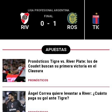
LIGA PROFESIONAL ARGENTINA
LIGA PR
FINAL
0
-
1
RIV
ROS
TIG
APUESTAS
Pronósticos Tigre vs. River Plate: los de
Coudet buscan su primera victoria en el
Clausura
PRONÓSTICOS
Ángel Correa quiere levantar a River: ¿Cuánto
paga su gol ante Tigre?