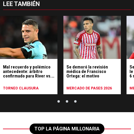
LEE TAMBIÉN
Mal recuerdo y polémico
Se demoró la revisión
Se
antecedente: árbitro
médica de Francisco
le
confirmado para River vs.
Ortega: el motivo
6 
Tigre
A
TORNEO CLAUSURA
MERCADO DE PASES 2026
ME
TOP LA PÁGINA MILLONARIA