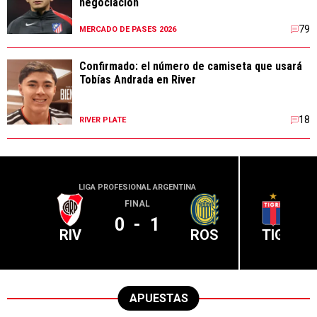
negociación
79
MERCADO DE PASES 2026
Confirmado: el número de camiseta que usará
Tobías Andrada en River
18
RIVER PLATE
LIGA PROFESIONAL ARGENTINA
LIGA PR
FINAL
0
-
1
RIV
ROS
TIG
APUESTAS