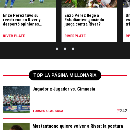
Enzo Pérez tuvo su
Enzo Pérez llegó a
Un
reestreno en River y
Estudiantes: ¿cuándo
es
despertó opiniones
juega contra River?
tr
cruzadas en los hinchas
RIVER PLATE
RIVERPLATE
RI
TOP LA PÁGINA MILLONARIA
Jugador x Jugador vs. Gimnasia
342
TORNEO CLAUSURA
Mastantuono quiere volver a River: la postura