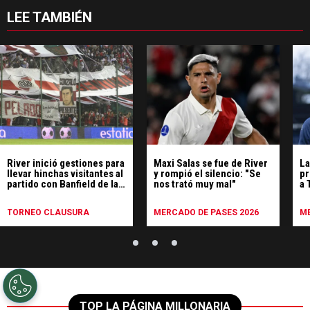
LEE TAMBIÉN
River inició gestiones para
Maxi Salas se fue de River
La
llevar hinchas visitantes al
y rompió el silencio: "Se
pr
partido con Banfield de la
nos trató muy mal"
a 
séptima fecha
de
TORNEO CLAUSURA
MERCADO DE PASES 2026
ME
TOP LA PÁGINA MILLONARIA