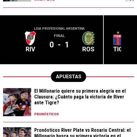
LIGA PROFESIONAL ARGENTINA
LIGA PR
FINAL
0
-
1
RIV
ROS
TIG
APUESTAS
El Millonario quiere su primera alegría en el
Clausura: ¿Cuánto paga la victoria de River
ante Tigre?
PRONÓSTICOS
Pronósticos River Plate vs Rosario Central: el
Millonario busca su primera victoria en el