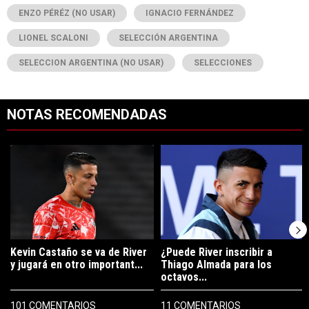
ENZO PÉRÉZ (NO USAR)
IGNACIO FERNÁNDEZ
LIONEL SCALONI
SELECCIÓN ARGENTINA
SELECCION ARGENTINA (NO USAR)
SELECCIONES
NOTAS RECOMENDADAS
Este listado muestra los artículos con más comentarios en los últimos 7
Un artículo de tendencia con el título "Kevin Castaño se va de River 
Un artículo de tendencia con el tí
Kevin Castaño se va de River
¿Puede River inscribir a
y jugará en otro important...
Thiago Almada para los
octavos...
101 COMENTARIOS
11 COMENTARIOS