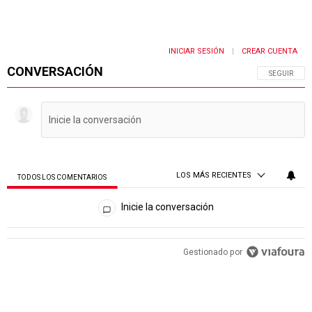
INICIAR SESIÓN
CREAR CUENTA
|
CONVERSACIÓN
SIGA ESTA 
SEGUIR
LOS MÁS RECIENTES
TODOS LOS COMENTARIOS
Todos los comentarios
Inicie la conversación
PUBLICIDAD