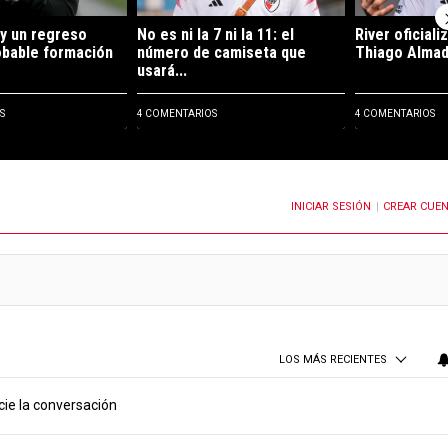
y un regreso
No es ni la 7 ni la 11: el
River oficiali
robable formación
número de camiseta que
Thiago Almada
usará...
S
4 COMENTARIOS
4 COMENTARIOS
INICIAR SESIÓN
CREAR CUE
OTIFICACIONES CUANDO SE PUBLIQUEN NUEVOS COMENTARIOS
|
LOS MÁS RECIENTES
cie la conversación