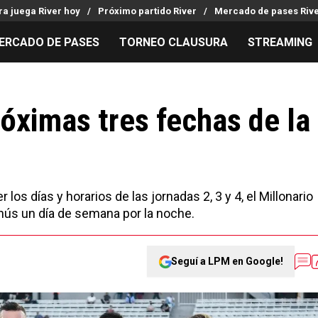
ra juega River hoy
Próximo partido River
Mercado de pases Riv
ERCADO DE PASES
TORNEO CLAUSURA
STREAMING
MILLONARIOS
LPM PARA EL HINCHA
APUESTA
Mercado de Pases
Streaming
Noticias
óximas tres fechas de la
Análisis tácticos
Entradas
Guías
Juanfer Quintero
Hinchas
Códigos
Chacho Coudet
Los goles de River
Pronósti
Ex River
Entrevistas
Apuesta d
 los días y horarios de las jornadas 2, 3 y 4, el Millonario
nús un día de semana por la noche.
Seguí a LPM en Google!