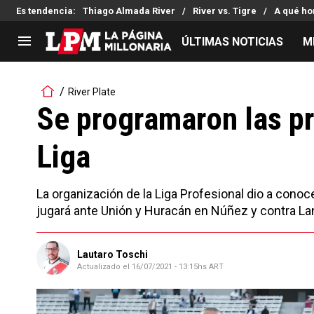
Es tendencia
:
Thiago Almada River
River vs. Tigre
A qué ho
ÚLTIMAS NOTICIAS
M
LIGA PROFESIONAL
TORNEOS
River Plate
Noticias
Copa Sudamericana
Se programaron las pr
Tabla de posiciones
Copa Argentina
Liga
Fixture
Selección Argentina
Reserva
La organización de la Liga Profesional dio a conocer
jugará ante Unión y Huracán en Núñez y contra La
Lautaro Toschi
Actualizado el
16/07/2021 - 13:15hs ART