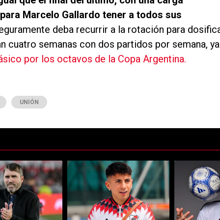
ual que el final del último, con una carga
 para Marcelo Gallardo tener a todos sus
guramente deba recurrir a la rotación para dosific
án cuatro semanas con dos partidos por semana, ya
ásico por los octavos de la Copa Argentina.
UNIÓN
ltimos 7 días.
e tendencia con el título "Dos debuts y un regreso clave: la probable fo
Un artículo de tendencia con el título "No es ni l
Un artículo de 