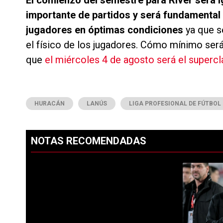
El comienzo del semestre para River será ig
importante de partidos y será fundamental
jugadores en óptimas condiciones
ya que se
el físico de los jugadores. Cómo mínimo ser
que
el miércoles 4 de agosto será el supercl
HURACÁN
LANÚS
LIGA PROFESIONAL DE FÚTBOL
NOTAS RECOMENDADAS
Este listado muestra los artículos con más comentarios en los ú
PUBLICIDAD
Un artículo d