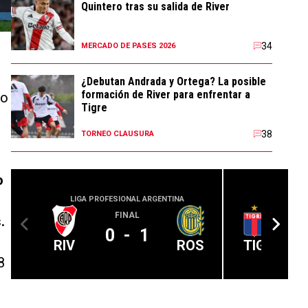
Quintero tras su salida de River
34
MERCADO DE PASES 2026
¿Debutan Andrada y Ortega? La posible
formación de River para enfrentar a
mo
Tigre
38
TORNEO CLAUSURA
o
LIGA PROFESIONAL ARGENTINA
LIGA PROFE
FINAL
.
0
-
1
RIV
ROS
TIG
8