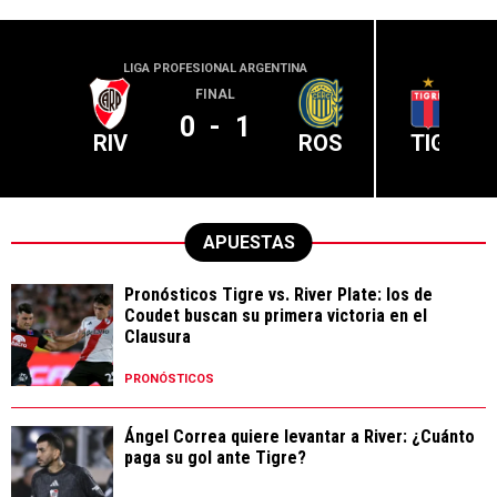
LIGA PROFESIONAL ARGENTINA
LIGA PR
FINAL
0
-
1
RIV
ROS
TIG
APUESTAS
Pronósticos Tigre vs. River Plate: los de
Coudet buscan su primera victoria en el
Clausura
PRONÓSTICOS
Ángel Correa quiere levantar a River: ¿Cuánto
paga su gol ante Tigre?