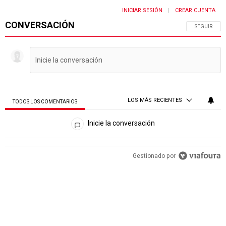
INICIAR SESIÓN
CREAR CUENTA
|
CONVERSACIÓN
SIGA ESTA 
SEGUIR
LOS MÁS RECIENTES
TODOS LOS COMENTARIOS
Todos los comentarios
Inicie la conversación
PUBLICIDAD
Gestionado por