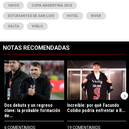
16VOS
COPA ARGENTINA 2016
ESTUDIANTES DE SAN LUIS
HOTEL
RIVER
SALTA
VUELO
NOTAS RECOMENDADAS
Este listado muestra los artículos con más comentarios en los últimos 7
Un artículo de tendencia con el título "Dos debuts y un regreso clave
Un artículo de tendencia con el tí
Dos debuts y un regreso
Increíble: por qué Facundo
clave: la probable formación
Colidio podría enfrentar a R...
de...
6 COMENTARIOS
19 COMENTARIOS