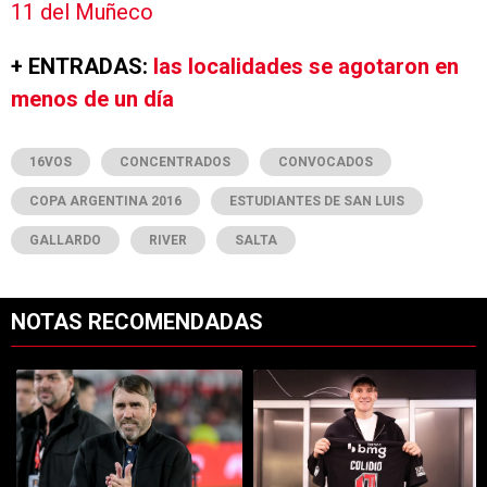
11 del Muñeco
+ ENTRADAS:
las localidades se agotaron en
menos de un día
16VOS
CONCENTRADOS
CONVOCADOS
COPA ARGENTINA 2016
ESTUDIANTES DE SAN LUIS
GALLARDO
RIVER
SALTA
NOTAS RECOMENDADAS
Este listado muestra los artículos con más comentarios en los últimos 7
Un artículo de tendencia con el título "Dos debuts y un regreso clave
Un artículo de tendencia con el tí