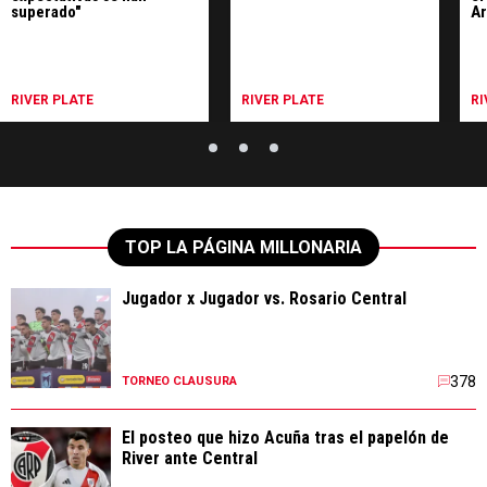
superado"
Ar
RIVER PLATE
RIVER PLATE
RI
TOP LA PÁGINA MILLONARIA
Jugador x Jugador vs. Rosario Central
378
TORNEO CLAUSURA
El posteo que hizo Acuña tras el papelón de
River ante Central