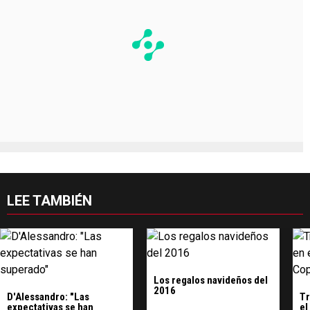
LEE TAMBIÉN
Los regalos navideños del
2016
D'Alessandro: "Las
Tr
expectativas se han
el