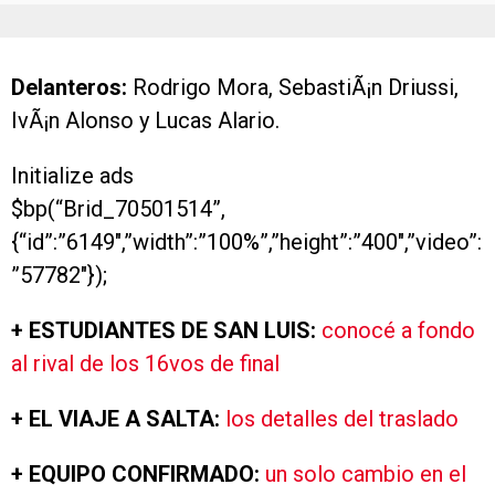
Delanteros:
Rodrigo Mora, SebastiÃ¡n Driussi,
IvÃ¡n Alonso y Lucas Alario.
Initialize ads
$bp(“Brid_70501514”,
{“id”:”6149″,”width”:”100%”,”height”:”400″,”video”:
”57782″});
+ ESTUDIANTES DE SAN LUIS:
conocé a fondo
al rival de los 16vos de final
+ EL VIAJE A SALTA:
los detalles del traslado
+ EQUIPO CONFIRMADO:
un solo cambio en el