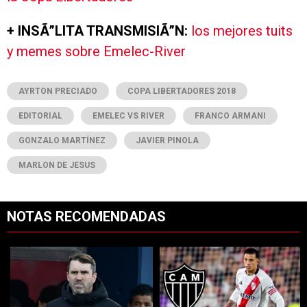
+ INSÃ”LITA TRANSMISIÃ”N:
los mejores tuits
y memes sobre Emelec-River
AYRTON PRECIADO
COPA LIBERTADORES 2018
EDITORIAL
EMELEC VS RIVER
FRANCO ARMANI
GONZALO MARTÍNEZ
JAVIER PINOLA
MARLON DE JESUS
NOTAS RECOMENDADAS
Este listado muestra los artículos con más comentarios en los últimos 7
Un artículo de tendencia con el título "Coudet tras la derrota ante Ti
Un artículo de tendencia con el t