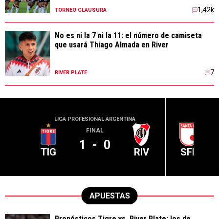
1,42k
TORNEO CLAUSURA
No es ni la 7 ni la 11: el número de camiseta
que usará Thiago Almada en River
7
RIVER PLATE
LIGA PROFESIONAL ARGENTINA
CONME
FINAL
1
-
0
TIG
RIV
SFE
APUESTAS
Pronósticos Tigre vs. River Plate: los de