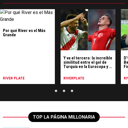
Por qué River es el Más
Grande
Y va el tercero: la increíble
D'
similitud entre el gol de
Be
Turquía en la Eurocopa y el
Fi
del Pity en Madrid
RIVER PLATE
RIVERPLATE
RI
TOP LA PÁGINA MILLONARIA