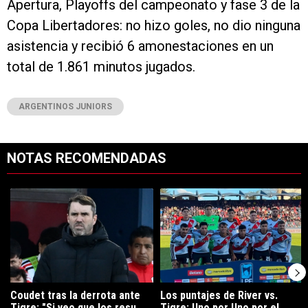
Apertura, Playoffs del campeonato y fase 3 de la
Copa Libertadores: no hizo goles, no dio ninguna
asistencia y recibió 6 amonestaciones en un
total de 1.861 minutos jugados.
ARGENTINOS JUNIORS
NOTAS RECOMENDADAS
Este listado muestra los artículos con más comentarios en los últimos 7
Un artículo de tendencia con el título "Coudet tras la derrota ante Ti
Un artículo de tendencia con el tít
Coudet tras la derrota ante
Los puntajes de River vs.
Tigre: "Si veo que los resu...
Tigre: Uno por Uno por el