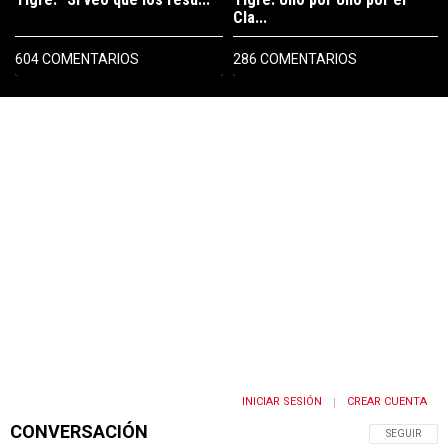
Cla...
604 COMENTARIOS
286 COMENTARIOS
PUBLICIDAD
INICIAR SESIÓN
CREAR CUENTA
|
CONVERSACIÓN
SIGA ESTA 
SEGUIR