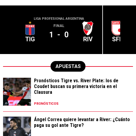
LIGA PROFESIONAL ARGENTINA
CONME
FINAL
1
-
0
TIG
RIV
SFE
APUESTAS
Pronósticos Tigre vs. River Plate: los de
Coudet buscan su primera victoria en el
Clausura
PRONÓSTICOS
Ángel Correa quiere levantar a River: ¿Cuánto
paga su gol ante Tigre?