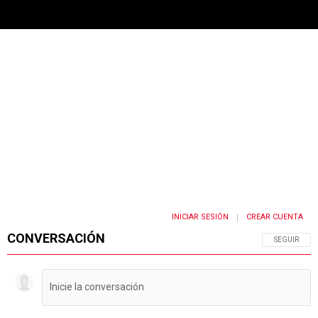
PUBLICIDAD
INICIAR SESIÓN
CREAR CUENTA
|
CONVERSACIÓN
SIGA ESTA 
SEGUIR