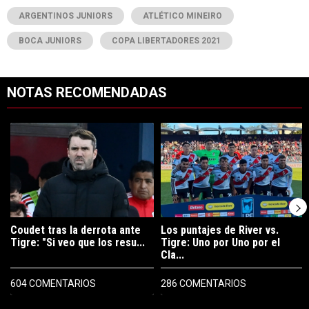
ARGENTINOS JUNIORS
ATLÉTICO MINEIRO
BOCA JUNIORS
COPA LIBERTADORES 2021
NOTAS RECOMENDADAS
Este listado muestra los artículos con más comentarios en los últimos 7
Un artículo de tendencia con el título "Coudet tras la derrota ante Ti
Un artículo de tendencia con el tít
Coudet tras la derrota ante
Los puntajes de River vs.
Tigre: "Si veo que los resu...
Tigre: Uno por Uno por el
Cla...
604 COMENTARIOS
286 COMENTARIOS