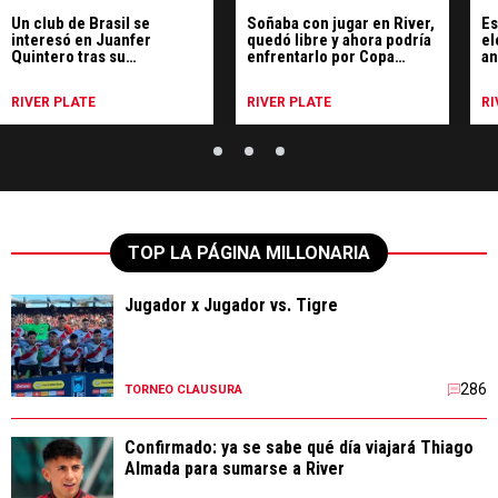
Un club de Brasil se
Soñaba con jugar en River,
Es
interesó en Juanfer
quedó libre y ahora podría
el
Quintero tras su
enfrentarlo por Copa
an
desvinculación de River
Sudamericana
Li
Pr
RIVER PLATE
RIVER PLATE
RI
TOP LA PÁGINA MILLONARIA
Jugador x Jugador vs. Tigre
286
TORNEO CLAUSURA
Confirmado: ya se sabe qué día viajará Thiago
Almada para sumarse a River