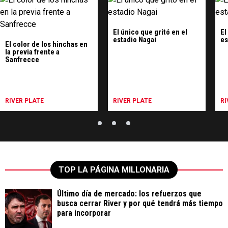
El único que gritó en el
El
estadio Nagai
es
El color de los hinchas en
la previa frente a
Sanfrecce
RIVER PLATE
RIVER PLATE
RI
TOP LA PÁGINA MILLONARIA
Último día de mercado: los refuerzos que
busca cerrar River y por qué tendrá más tiempo
para incorporar