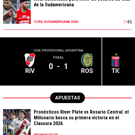
de la Sudamericana
45
COPA SUDAMERICANA 2026
LIGA PROFESIONAL ARGENTINA
LIGA PR
FINAL
0
-
1
RIV
ROS
TIG
APUESTAS
Pronósticos River Plate vs Rosario Central: el
Millonario busca su primera victoria en el
Clausura 2026
PRONÓSTICOS