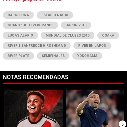
BARCELONA
ESTADIO NAGAI
GUANGZHOU EVERGRANDE
JAPON 2015
LUCAS ALARIO
MUNDIAL DE CLUBES 2015
OSAKA
RIVER 1 SANFRECCE HIROSHIMA 0
RIVER EN JAPON
RIVER PLATE
SEMIFINALES
YOKOHAMA
NOTAS RECOMENDADAS
Este listado muestra los artículos con más comentarios en los últimos 7
Un artículo de tendencia con el título "Rompe el mercado: River lleg
Un artículo de tendencia con el tí