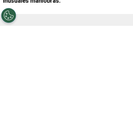
inusuales maniobras.
VER TAMBIÉN
Lamine Yamal sorprendió y habló
maravillas de Julián Alvarez: qué dijo
de su posible pase al Barcelona