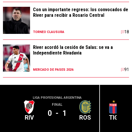
Con un importante regreso: los convocados de
River para recibir a Rosario Central
18
TORNEO CLAUSURA
River acordó la cesión de Salas: se va a
Independiente Rivadavia
91
MERCADO DE PASES 2026
LIGA PROFESIONAL ARGENTINA
LIGA PR
FINAL
0
-
1
RIV
ROS
TIG