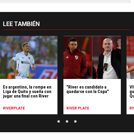
LEE TAMBIÉN
Es argentino, la rompe en
"River es candidato a
VI
Liga de Quito y sueña con
quedarse con la Copa"
go
jugar una final con River
Qu
RIVERPLATE
RIVER PLATE
RI