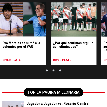
Evo Morales se sumó a la
¿Por qué sentimos orgullo
Co
polémica por el VAR
aun eliminados?
au
Pa
RIVER PLATE
RIVER PLATE
RI
TOP LA PÁGINA MILLONARIA
Jugador x Jugador vs. Rosario Central