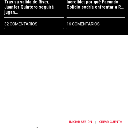
Tras su salida de River,
Increíble: por qué Facundo
Juanfer Quintero seguirá
Colidio podría enfrentar a R...
jugan...
32 COMENTARIOS
16 COMENTARIOS
PUBLICIDAD
INICIAR SESIÓN
CREAR CUENTA
|