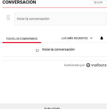
CONVERSACIÓN
SIGA ESTA 
SEGUIR
LOS MÁS RECIENTES
TODOS LOS COMENTARIOS
Todos los comentarios
Inicie la conversación
PUBLICIDAD
Gestionado por
PUBLICIDAD