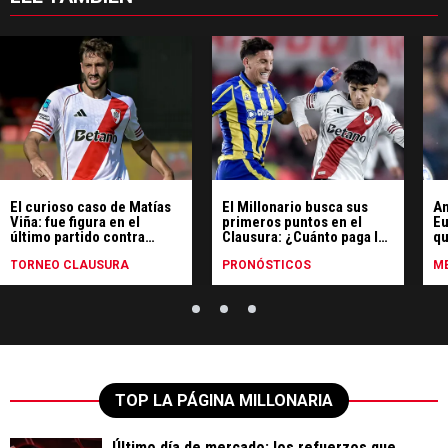
El curioso caso de Matías
El Millonario busca sus
An
Viña: fue figura en el
primeros puntos en el
Eu
último partido contra
Clausura: ¿Cuánto paga la
qu
Rosario Central y hoy se
victoria de River ante
ar
entrena borrado en Cantilo
TORNEO CLAUSURA
Rosario Central?
PRONÓSTICOS
ME
TOP LA PÁGINA MILLONARIA
Último día de mercado: los refuerzos que