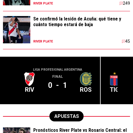
249
RIVER PLATE
Se confirmó la lesión de Acuña: qué tiene y
cuánto tiempo estará de baja
45
RIVER PLATE
LIGA PROFESIONAL ARGENTINA
LIGA PR
FINAL
0
-
1
RIV
ROS
TIG
APUESTAS
Pronósticos River Plate vs Rosario Central: el