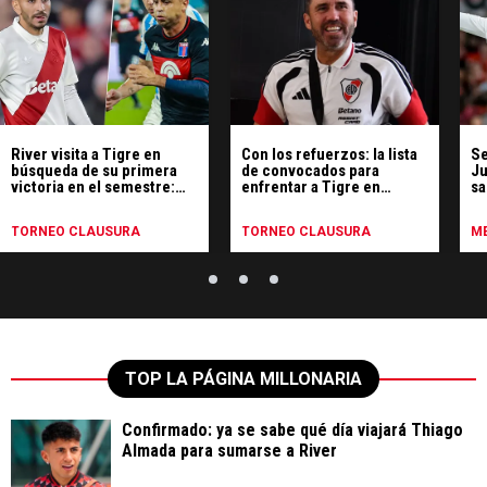
River visita a Tigre en
Con los refuerzos: la lista
Se
búsqueda de su primera
de convocados para
Ju
victoria en el semestre:
enfrentar a Tigre en
sa
hora, TV y formaciones
Victoria
TORNEO CLAUSURA
TORNEO CLAUSURA
ME
TOP LA PÁGINA MILLONARIA
Confirmado: ya se sabe qué día viajará Thiago
Almada para sumarse a River