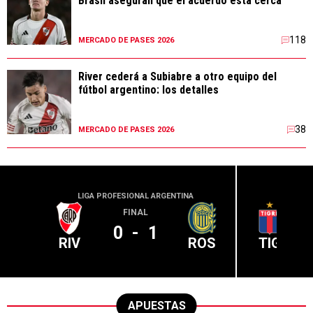
Brasil aseguran que el acuerdo está cerca
118
MERCADO DE PASES 2026
River cederá a Subiabre a otro equipo del
fútbol argentino: los detalles
38
MERCADO DE PASES 2026
LIGA PROFESIONAL ARGENTINA
LIGA PR
FINAL
0
-
1
RIV
ROS
TIG
APUESTAS