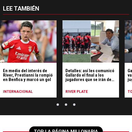
LEE TAMBIÉN
En medio del interés de
Detalles: así les comunicó
Ga
River, Prestianni la rompió
Gallardo el final a los
va
en Benfica y marcó un gol
jugadores que se irán de
ju
River
Ri
INTERNACIONAL
RIVER PLATE
T
TOP LA PÁGINA MILLONARIA