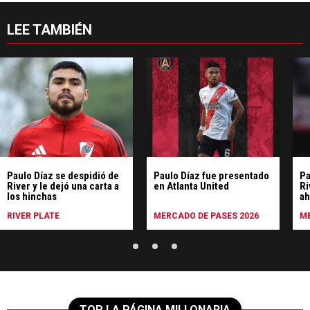
LEE TAMBIÉN
Paulo Díaz se despidió de
Paulo Díaz fue presentado
Pa
River y le dejó una carta a
en Atlanta United
Ri
los hinchas
ah
sa
RIVER PLATE
MERCADO DE PASES 2026
ME
TOP LA PÁGINA MILLONARIA