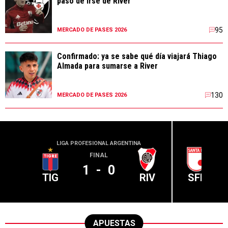
paso de irse de River
95
MERCADO DE PASES 2026
Confirmado: ya se sabe qué día viajará Thiago
Almada para sumarse a River
130
MERCADO DE PASES 2026
LIGA PROFESIONAL ARGENTINA
CONME
FINAL
1
-
0
TIG
RIV
SFE
APUESTAS