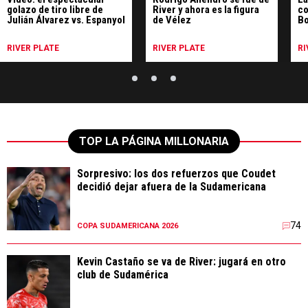
golazo de tiro libre de
River y ahora es la figura
co
Julián Álvarez vs. Espanyol
de Vélez
Bo
ne
RIVER PLATE
RIVER PLATE
RI
TOP LA PÁGINA MILLONARIA
Sorpresivo: los dos refuerzos que Coudet
decidió dejar afuera de la Sudamericana
74
COPA SUDAMERICANA 2026
Kevin Castaño se va de River: jugará en otro
club de Sudamérica