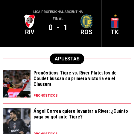
LIGA PROFESIONAL ARGENTINA
LIGA PR
FINAL
0
-
1
RIV
ROS
TIG
APUESTAS
Pronósticos Tigre vs. River Plate: los de
Coudet buscan su primera victoria en el
Clausura
PRONÓSTICOS
Ángel Correa quiere levantar a River: ¿Cuánto
paga su gol ante Tigre?
PRONÓSTICOS