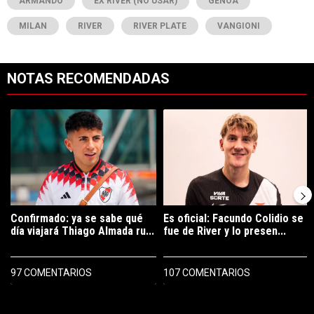
ARMANDO
EX RIVER (NO USAR)
GENOA
MILAN
RIVER
RIVER PLATE
VANGIONI
NOTAS RECOMENDADAS
Este listado muestra los artículos con más comentarios en los últimos 7
Un artículo de tendencia con el título "Confirmado: ya se sabe qué 
Un artículo de tendencia con el tí
Confirmado: ya se sabe qué
Es oficial: Facundo Colidio se
día viajará Thiago Almada ru...
fue de River y lo presen...
97 COMENTARIOS
107 COMENTARIOS
PUBLICIDAD