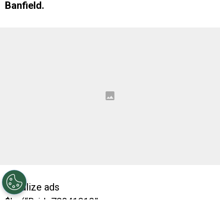
Banfield.
Initialize ads
$bp(“Brid_72041318”,
{“id”:”6149″,”width”:”100%”,”height”:”400″,”video”: