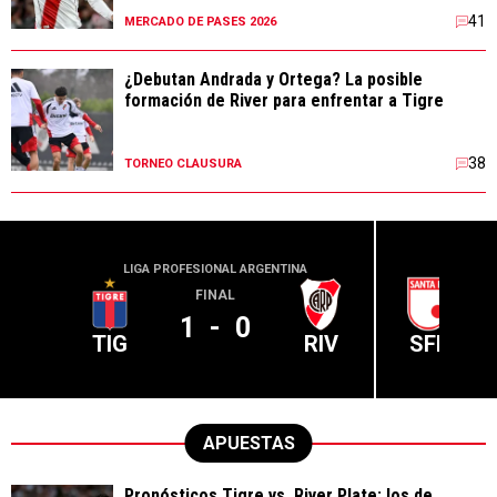
41
MERCADO DE PASES 2026
¿Debutan Andrada y Ortega? La posible
formación de River para enfrentar a Tigre
38
TORNEO CLAUSURA
LIGA PROFESIONAL ARGENTINA
CONME
FINAL
1
-
0
TIG
RIV
SFE
APUESTAS
Pronósticos Tigre vs. River Plate: los de