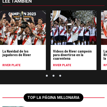
LEE TAMBIÉN
La Navidad de los
Videos de River campeón
La
jugadores de River
para divertirse en la
Ri
cuarentena
la
RIVER PLATE
RIVER PLATE
RI
TOP LA PÁGINA MILLONARIA