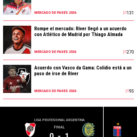
131
MERCADO DE PASES 2026
Rompe el mercado: River llegó a un acuerdo
con Atlético de Madrid por Thiago Almada
270
MERCADO DE PASES 2026
Acuerdo con Vasco da Gama: Colidio está a un
paso de irse de River
95
MERCADO DE PASES 2026
LIGA PROFESIONAL ARGENTINA
LIGA PR
FINAL
0
-
1