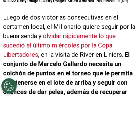
©
2022 Getty Images, Getty Images South America
Not Released (NR)
Luego de dos victorias consecutivas en el
certamen local, el Millonario quiere seguir por la
buena senda y
olvidar rápidamente lo que
sucedió el último miércoles por la Copa
Libertadores
, en la visita de River en Liniers.
El
conjunto de Marcelo Gallardo necesita un
colchón de puntos en el torneo que le permita
mantenerse en el lote de arriba y seguir con
chances de dar pelea, además de recuperar
ese envión anímico que le permita llegar a la
revancha ante Vélez de la mejor manera.
Por
eso, la visita de este domingo a Parque de los
Patricios será vital para cumplir con esas
expectativas.