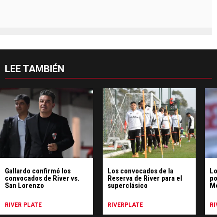
LEE TAMBIÉN
Gallardo confirmó los
Los convocados de la
Lo
convocados de River vs.
Reserva de River para el
po
San Lorenzo
superclásico
M
RIVER PLATE
RIVERPLATE
RI