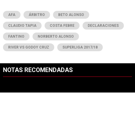
AFA
ÁRBITRO
BETO ALONSO
CLAUDIO TAPIA
COSTA FEBRE
DECLARACIONES
FANTINO
NORBERTO ALONSO
RIVER VS GODOY CRUZ
SUPERLIGA 2017/18
NOTAS RECOMENDADAS
Este listado muestra los artículos con más comentarios en los últimos 7
Un artículo de tendencia con el título "Coudet tras la derrota ante Ti
Un artículo de tendencia con el tít
Coudet tras la derrota ante
Los puntajes de River vs.