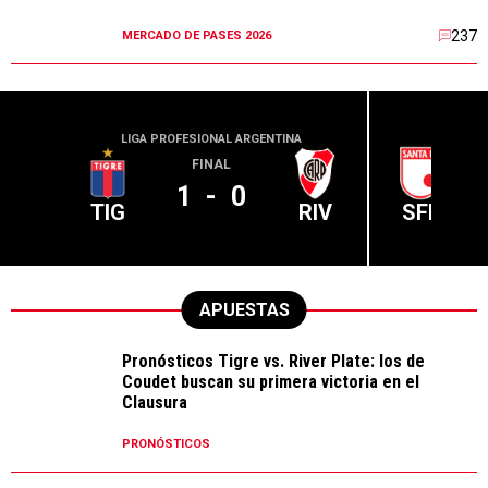
237
MERCADO DE PASES 2026
LIGA PROFESIONAL ARGENTINA
CONME
FINAL
1
-
0
TIG
RIV
SFE
APUESTAS
Pronósticos Tigre vs. River Plate: los de
Coudet buscan su primera victoria en el
Clausura
PRONÓSTICOS