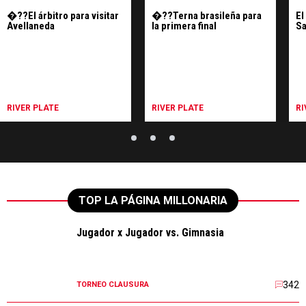
�??El árbitro para visitar
�??Terna brasileña para
El
Avellaneda
la primera final
Sa
RIVER PLATE
RIVER PLATE
RI
TOP LA PÁGINA MILLONARIA
Jugador x Jugador vs. Gimnasia
342
TORNEO CLAUSURA