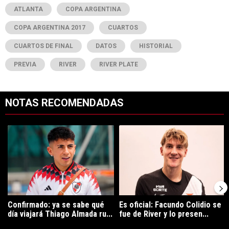
ATLANTA
COPA ARGENTINA
COPA ARGENTINA 2017
CUARTOS
CUARTOS DE FINAL
DATOS
HISTORIAL
PREVIA
RIVER
RIVER PLATE
NOTAS RECOMENDADAS
Este listado muestra los artículos con más comentarios en los últimos 7
Un artículo de tendencia con el título "Confirmado: ya se sabe qué 
Un artículo de tendencia con el tí
Confirmado: ya se sabe qué
Es oficial: Facundo Colidio se
día viajará Thiago Almada ru...
fue de River y lo presen...