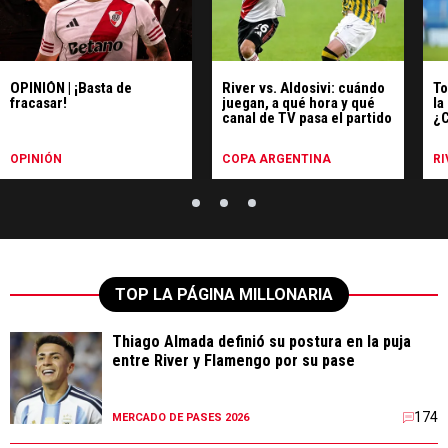
OPINIÓN | ¡Basta de
River vs. Aldosivi: cuándo
To
fracasar!
juegan, a qué hora y qué
la
canal de TV pasa el partido
¿C
Al
OPINIÓN
COPA ARGENTINA
RI
TOP LA PÁGINA MILLONARIA
Thiago Almada definió su postura en la puja
entre River y Flamengo por su pase
174
MERCADO DE PASES 2026