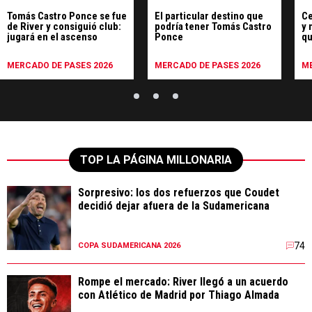
Tomás Castro Ponce se fue
El particular destino que
Ce
de River y consiguió club:
podría tener Tomás Castro
y 
jugará en el ascenso
Ponce
qu
Ri
MERCADO DE PASES 2026
MERCADO DE PASES 2026
ME
TOP LA PÁGINA MILLONARIA
Sorpresivo: los dos refuerzos que Coudet
decidió dejar afuera de la Sudamericana
74
COPA SUDAMERICANA 2026
Rompe el mercado: River llegó a un acuerdo
con Atlético de Madrid por Thiago Almada