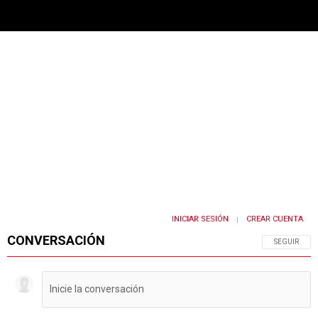
PUBLICIDAD
INICIAR SESIÓN
CREAR CUENTA
|
CONVERSACIÓN
SIGA ESTA 
SEGUIR