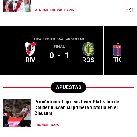
91
MERCADO DE PASES 2026
LIGA PROFESIONAL ARGENTINA
LIGA PR
FINAL
0
-
1
RIV
ROS
TIG
APUESTAS
Pronósticos Tigre vs. River Plate: los de
Coudet buscan su primera victoria en el
Clausura
PRONÓSTICOS