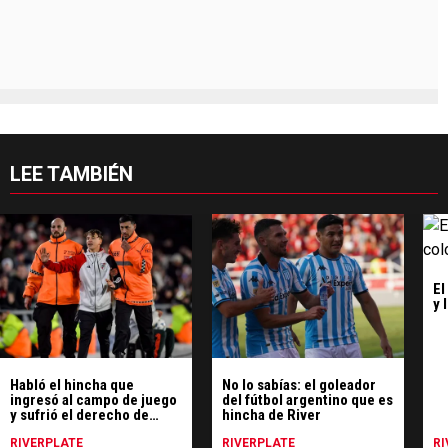
LEE TAMBIÉN
El
y 
Habló el hincha que
No lo sabías: el goleador
ingresó al campo de juego
del fútbol argentino que es
y sufrió el derecho de
hincha de River
admisión
RIVERPLATE
RIVERPLATE
RI