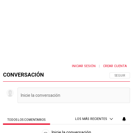
INICIAR SESIÓN
CREAR CUENTA
|
CONVERSACIÓN
SIGA ESTA 
SEGUIR
LOS MÁS RECIENTES
TODOS LOS COMENTARIOS
Todos los comentarios
Inicie la conversación