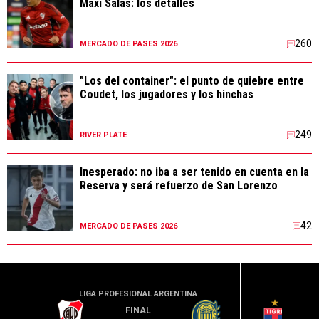
Maxi Salas: los detalles
260
MERCADO DE PASES 2026
"Los del container": el punto de quiebre entre
Coudet, los jugadores y los hinchas
249
RIVER PLATE
Inesperado: no iba a ser tenido en cuenta en la
Reserva y será refuerzo de San Lorenzo
42
MERCADO DE PASES 2026
LIGA PROFESIONAL ARGENTINA
LIGA PR
FINAL