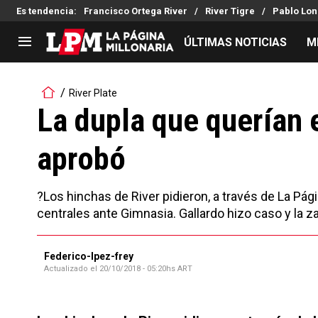
Es tendencia
:
Francisco Ortega River
River Tigre
Pablo Lon
ÚLTIMAS NOTICIAS
M
LIGA PROFESIONAL
TORNEOS
River Plate
Noticias
Copa Sudamericana
La dupla que querían 
Tabla de posiciones
Copa Argentina
aprobó
Fixture
Selección Argentina
Reserva
?Los hinchas de River pidieron, a través de La Pági
centrales ante Gimnasia. Gallardo hizo caso y la 
Federico-lpez-frey
Actualizado el
20/10/2018 - 05:20hs ART