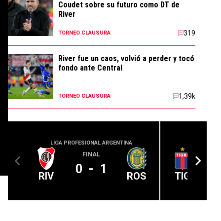
Coudet sobre su futuro como DT de
River
319
TORNEO CLAUSURA
River fue un caos, volvió a perder y tocó
fondo ante Central
1,39k
TORNEO CLAUSURA
LIGA PROFESIONAL ARGENTINA
LIGA PROFE
FINAL
0
-
1
RIV
ROS
TIG