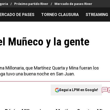
goria
Próximo partido River
Mercado de pases River
ERCADO DE PASES
TORNEO CLAUSURA
STREAMING
MILLONARIOS
LPM PARA EL HINCHA
APUESTA
Mercado de Pases
Streaming
Noticias
el Muñeco y la gente
Análisis tácticos
Entradas
Guías
Juanfer Quintero
Hinchas
Códigos
Chacho Coudet
Los goles de River
Pronósti
Ex River
Entrevistas
Apuesta d
na Millonaria, que Martínez Quarta y Mina fueran los
zaga tuvo una buena noche en San Juan.
Seguí a LPM en Google!