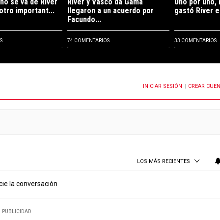
ño se va de River
River y Vasco da Gama
Uno por uno, 
otro important...
llegaron a un acuerdo por
gastó River e
Facundo...
S
74 COMENTARIOS
33 COMENTARIOS
INICIAR SESIÓN
CREAR CUE
OTIFICACIONES CUANDO SE PUBLIQUEN NUEVOS COMENTARIOS
|
LOS MÁS RECIENTES
cie la conversación
PUBLICIDAD