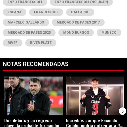
ENZO FRANCESCOLI
ENZO FRANCÉSCOLI (NO USAR)
ESPANA
FRANCESCOLI
GALLARDO
MARCELO GALLARDO
MERCADO DE PASES 2017
MERCADO DE PASES 2025
MONO BURGOS
MUNECO
RIVER
RIVER PLATE
NOTAS RECOMENDADAS
Este listado muestra los artículos con más comentarios en los últimos 7
Un artículo de tendencia con el título "Dos debuts y un regreso clave
Un artículo de tendencia con el tí
Dos debuts y un regreso
Increíble: por qué Facundo
clave: la probable formación
Colidio podría enfrentar a R...