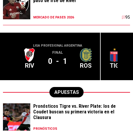
paso de irse de River
95
MERCADO DE PASES 2026
LIGA PROFESIONAL ARGENTINA
LIGA PR
FINAL
0
-
1
RIV
ROS
TIG
APUESTAS
Pronósticos Tigre vs. River Plate: los de
Coudet buscan su primera victoria en el
Clausura
PRONÓSTICOS