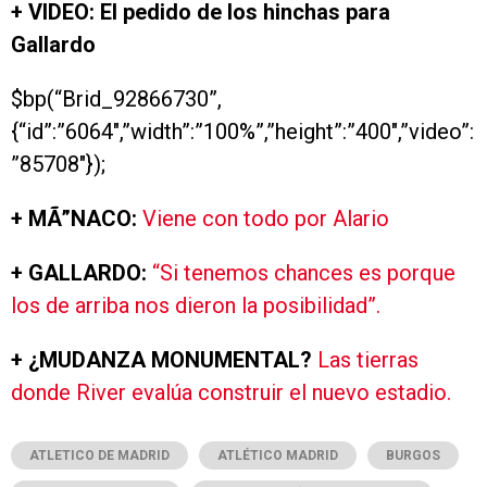
+ VIDEO: El pedido de los hinchas para
Gallardo
$bp(“Brid_92866730”,
{“id”:”6064″,”width”:”100%”,”height”:”400″,”video”:
”85708″});
+ MÃ”NACO:
Viene con todo por Alario
+ GALLARDO:
“Si tenemos chances es porque
los de arriba nos dieron la posibilidad”.
+ ¿MUDANZA MONUMENTAL?
Las tierras
donde River evalúa construir el nuevo estadio.
ATLETICO DE MADRID
ATLÉTICO MADRID
BURGOS