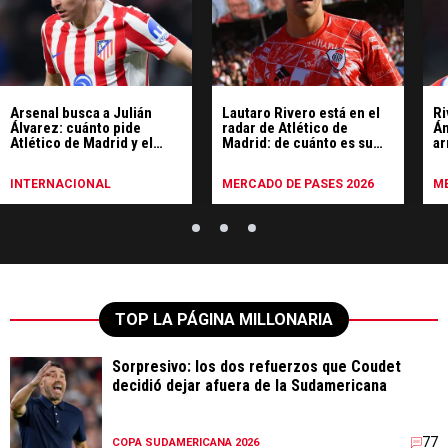
Arsenal busca a Julián
Lautaro Rivero está en el
Ri
Álvarez: cuánto pide
radar de Atlético de
Án
Atlético de Madrid y el
Madrid: de cuánto es su
ar
beneficio que podría
cláusula
obtener River
INTERNACIONAL
MERCADO DE PASES 2026
ME
TOP LA PÁGINA MILLONARIA
Sorpresivo: los dos refuerzos que Coudet
decidió dejar afuera de la Sudamericana
77
COPA SUDAMERICANA 2026