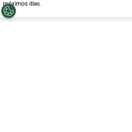
próximos días.
VER TAMBIÉN
El equipo de lujo que podrá armar
Coudet en River con la llegada de