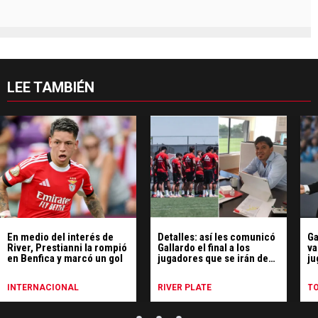
LEE TAMBIÉN
En medio del interés de
Detalles: así les comunicó
Ga
River, Prestianni la rompió
Gallardo el final a los
va
en Benfica y marcó un gol
jugadores que se irán de
ju
River
Ri
INTERNACIONAL
RIVER PLATE
T