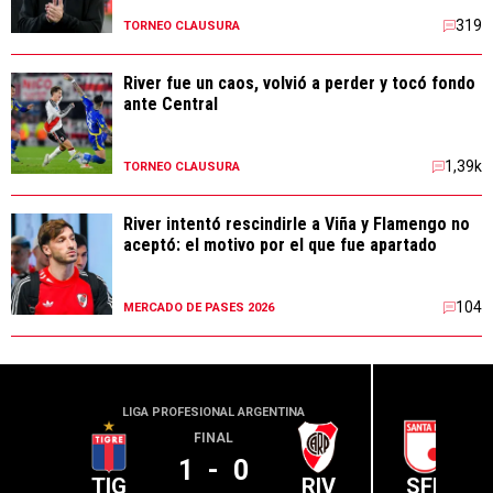
319
TORNEO CLAUSURA
River fue un caos, volvió a perder y tocó fondo
ante Central
1,39k
TORNEO CLAUSURA
River intentó rescindirle a Viña y Flamengo no
aceptó: el motivo por el que fue apartado
104
MERCADO DE PASES 2026
LIGA PROFESIONAL ARGENTINA
CONME
FINAL
1
-
0
TIG
RIV
SFE