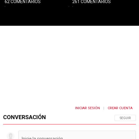
62 COMENTARIOS
261 COMENTARIOS
PUBLICIDAD
INICIAR SESIÓN
CREAR CUENTA
|
CONVERSACIÓN
SIGA ESTA 
SEGUIR