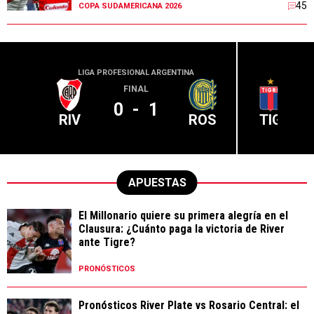
45
COPA SUDAMERICANA 2026
LIGA PROFESIONAL ARGENTINA
LIGA PR
FINAL
0
-
1
RIV
ROS
TIG
APUESTAS
El Millonario quiere su primera alegría en el
Clausura: ¿Cuánto paga la victoria de River
ante Tigre?
PRONÓSTICOS
Pronósticos River Plate vs Rosario Central: el