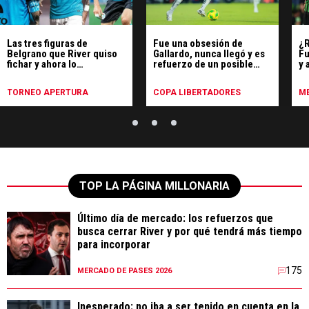
Las tres figuras de
Fue una obsesión de
¿R
Belgrano que River quiso
Gallardo, nunca llegó y es
Fu
fichar y ahora lo
refuerzo de un posible
y 
enfrentarán por el Torneo
rival de River
Apertura
TORNEO APERTURA
COPA LIBERTADORES
ME
TOP LA PÁGINA MILLONARIA
Último día de mercado: los refuerzos que
busca cerrar River y por qué tendrá más tiempo
para incorporar
175
MERCADO DE PASES 2026
Inesperado: no iba a ser tenido en cuenta en la