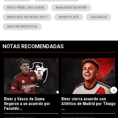
ENZO PÉRÉZ (NO USAR)
MANAGER DE RIVER
MERCADO DE PASES 2017
RIVER PLATE
VALENCIA
WALTER MONTOYA
NOTAS RECOMENDADAS
Este listado muestra los artículos con más comentarios en los últimos 7
Un artículo de tendencia con el título "River y Vasco da Gama llegaro
Un artículo de tendencia con el tí
River y Vasco da Gama
River cierra acuerdo con
llegaron a un acuerdo por
Atlético de Madrid por Thiago
Facundo...
...